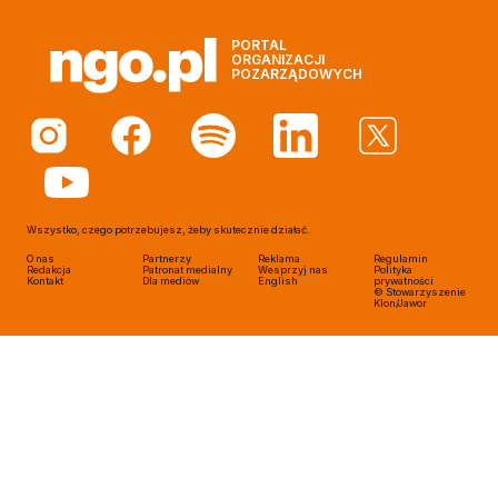
PORTAL
ORGANIZACJI
POZARZĄDOWYCH
Wszystko, czego potrzebujesz, żeby skutecznie działać.
O nas
Partnerzy
Reklama
Regulamin
Redakcja
Patronat medialny
Wesprzyj nas
Polityka
Kontakt
Dla mediów
English
prywatności
© Stowarzyszenie
Klon/Jawor