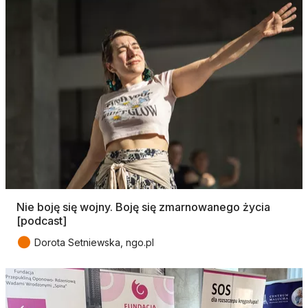
Nie boję się wojny. Boję się zmarnowanego życia
[podcast]
●
Dorota Setniewska, ngo.pl