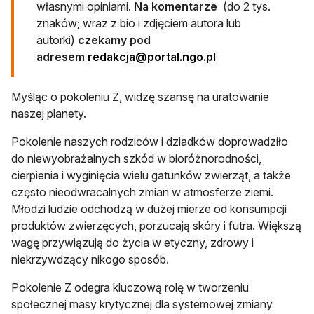
własnymi opiniami.
Na komentarze
(do 2 tys.
znaków; wraz z bio i zdjęciem autora lub
autorki)
czekamy pod
otwiera się w nowej
adresem
redakcja@portal.ngo.pl
Myśląc o pokoleniu Z, widzę szansę na uratowanie
naszej planety.
Pokolenie naszych rodziców i dziadków doprowadziło
do niewyobrażalnych szkód w bioróżnorodności,
cierpienia i wyginięcia wielu gatunków zwierząt, a także
często nieodwracalnych zmian w atmosferze ziemi.
Młodzi ludzie odchodzą w dużej mierze od konsumpcji
produktów zwierzęcych, porzucają skóry i futra. Większą
wagę przywiązują do życia w etyczny, zdrowy i
niekrzywdzący nikogo sposób.
Pokolenie Z odegra kluczową rolę w tworzeniu
społecznej masy krytycznej dla systemowej zmiany