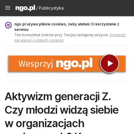
Publicystyka - ngo.pl
/ Publicystyka
ngo.pl używa plików cookies, żeby ułatwić Ci korzystanie z
serwisu
Ten komunikat zniknie przy Twojej następnej wizycie.
Dowiedz
się więcej o plikach cookies
Aktywizm generacji Z.
Czy młodzi widzą siebie
w organizacjach