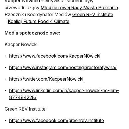
Kacper Nowicki
– aktywista, student, były
otwie
przewodniczący
Młodzieżowej Rady Miasta Poznania
.
Rzecznik i Koordynator Mediów
Green REV Institute
otwiera się w nowej karcie
otwiera się w nowej karcie
i
Koalicji Future Food 4 Climate
.
Media społecznościowe:
Kacper Nowicki:
otwiera się w
https://www.facebook.com/KacperN0wicki
otwier
https://www.instagram.com/nostalgiarestoratywna/
otwiera się w nowej k
https://twitter.com/KacpeerNowicki
https://www.linkedin.com/in/kacper-nowicki-he-him-
otwiera się w nowej karcie
877484228/
Green REV Institute:
otwiera się 
https://www.facebook.com/greenrev.institute