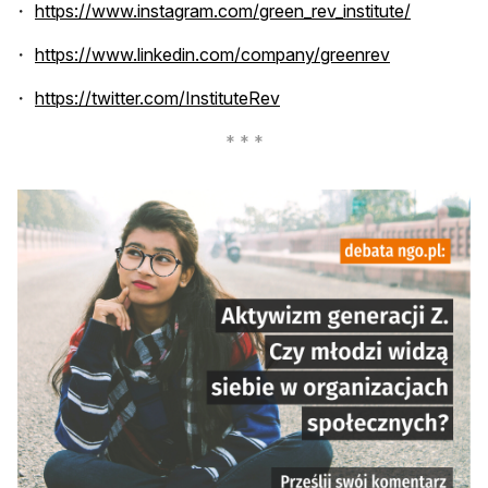
otwiera s
https://www.instagram.com/green_rev_institute/
otwiera się 
https://www.linkedin.com/company/greenrev
otwiera się w nowej karcie
https://twitter.com/InstituteRev