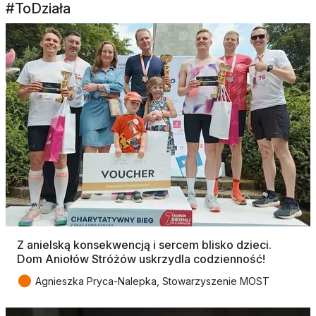
#ToDziała
Z anielską konsekwencją i sercem blisko dzieci.
Dom Aniołów Stróżów uskrzydla codzienność!
●
Agnieszka Pryca-Nalepka, Stowarzyszenie MOST