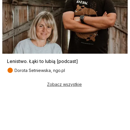
Lenistwo. Łąki to lubią [podcast]
●
Dorota Setniewska, ngo.pl
Zobacz wszystkie