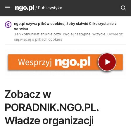
Publicystyka - ngo.pl
/ Publicystyka
ngo.pl używa plików cookies, żeby ułatwić Ci korzystanie z
serwisu
Ten komunikat zniknie przy Twojej następnej wizycie.
Dowiedz
się więcej o plikach cookies
Zobacz w
PORADNIK.NGO.PL.
Władze organizacji