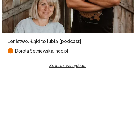
Lenistwo. Łąki to lubią [podcast]
●
Dorota Setniewska, ngo.pl
Zobacz wszystkie