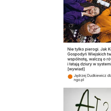
Nie tylko pierogi. Jak K
Gospodyń Wiejskich t
wspólnotę, walczą o r
i łatają dziury w system
[wywiad]
●
Jędrzej Dudkiewicz dl
ngo.pl