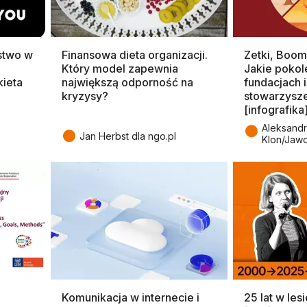
rstwo w
Finansowa dieta organizacji.
Zetki, Boome
Który model zapewnia
Jakie pokole
kieta
największą odporność na
fundacjach i
kryzysy?
stowarzysz
[infografika
●
Aleksandr
●
Jan Herbst dla ngo.pl
Klon/Jaw
Komunikacja w internecie i
25 lat w le