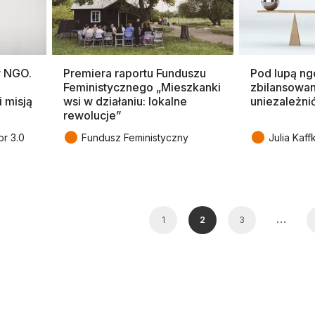
w NGO.
Premiera raportu Funduszu
Pod lupą ng
Feministycznego „Mieszkanki
zbilansowan
i misją
wsi w działaniu: lokalne
uniezależni
rewolucje”
●
●
or 3.0
Fundusz Feministyczny
Julia Kaff
…
1
2
3