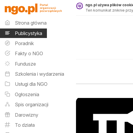
Publicystyka - ngo.pl
ngo.pl używa plików cookie
Portal
organizacji
Ten komunikat zniknie przy
pozarządowych
Menu główne
Strona główna
Publicystyka
Poradnik
Fakty o NGO
Fundusze
Szkolenia i wydarzenia
Usługi dla NGO
Ogłoszenia
Spis organizacji
Wyniki zapytania
Darowizny
To działa