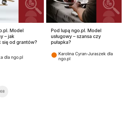
o.pl. Model
Pod lupą ngo.pl. Model
y – jak
usługowy – szansa czy
ć się od grantów?
pułapka?
●
Karolina Cyran-Juraszek dla
ka dla ngo.pl
ngo.pl
68