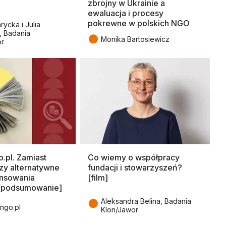
zbrojny w Ukrainie a
ewaluacja i procesy
pokrewne w polskich NGO
rycka i Julia
, Badania
●
Monika Bartosiewicz
or
.pl. Zamiast
Co wiemy o współpracy
rzy alternatywne
fundacji i stowarzyszeń?
ansowania
[film]
 [podsumowanie]
●
Aleksandra Belina, Badania
ngo.pl
Klon/Jawor