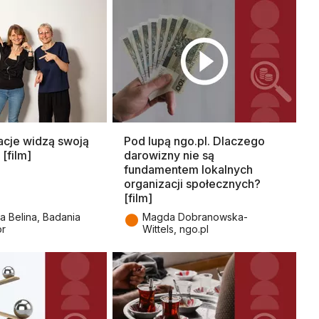
acje widzą swoją
Pod lupą ngo.pl. Dlaczego
[film]
darowizny nie są
fundamentem lokalnych
organizacji społecznych?
[film]
●
a Belina, Badania
Magda Dobranowska-
or
Wittels, ngo.pl