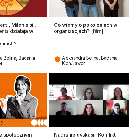
rsi, Milenialsi…
Co wiemy o pokoleniach w
nia działają w
organizacjach? [film]
eniach?
]
●
a Belina, Badania
Aleksandra Belina, Badania
or
Klon/Jawor
sie społecznym
Nagranie dyskusji: Konflikt