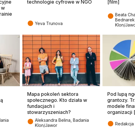
cyjne
technologie cyfrowe w NGO
[film]
 w
ainie
●
Beata Cha
Bednarek
●
Yeva Trunova
Klon/Jaw
Mapa pokoleń sektora
Pod lupą ngo
ją
społecznego. Kto działa w
grantozy. T
fundacjach i
modele fin
stowarzyszeniach?
organizacji
●
dania
Aleksandra Belina, Badania
●
Redakcja 
Klon/Jawor