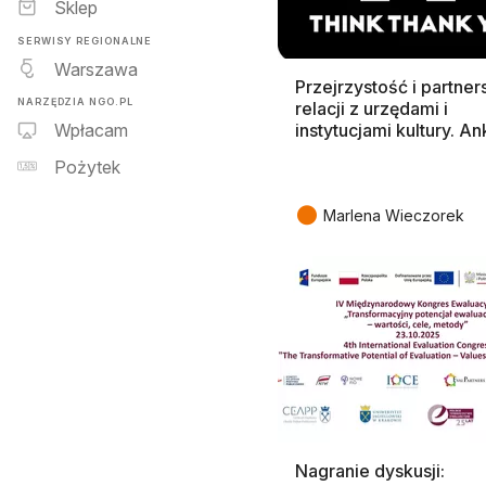
Sklep
SERWISY REGIONALNE
Warszawa
Przejrzystość i partne
NARZĘDZIA NGO.PL
relacji z urzędami i
instytucjami kultury. An
Wpłacam
Pożytek
●
Marlena Wieczorek
Nagranie dyskusji: