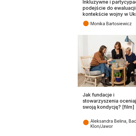
Inkluzywne i partycypa
podejście do ewaluacji
kontekście wojny w Ukr
●
Monika Bartosiewicz
Jak fundacje i
stowarzyszenia ocenia
swoją kondycję? [film]
●
Aleksandra Belina, Ba
Klon/Jawor