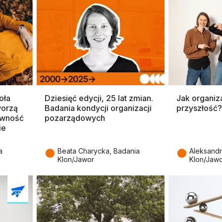
oła
Dziesięć edycji, 25 lat zmian.
Jak organiz
worzą
Badania kondycji organizacji
przyszłość? 
ówność
pozarządowych
ie
●
●
a
Beata Charycka, Badania
Aleksandr
Klon/Jawor
Klon/Jaw