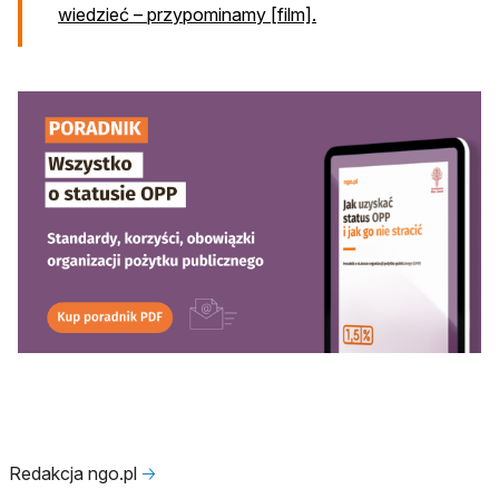
wiedzieć – przypominamy [film].
otwiera się w nowej karcie
Redakcja ngo.pl
🡢