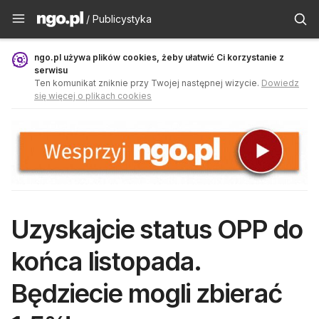
Publicystyka - ngo.pl
/ Publicystyka
ngo.pl używa plików cookies, żeby ułatwić Ci korzystanie z
serwisu
Ten komunikat zniknie przy Twojej następnej wizycie.
Dowiedz
się więcej o plikach cookies
Uzyskajcie status OPP do
końca listopada.
Będziecie mogli zbierać