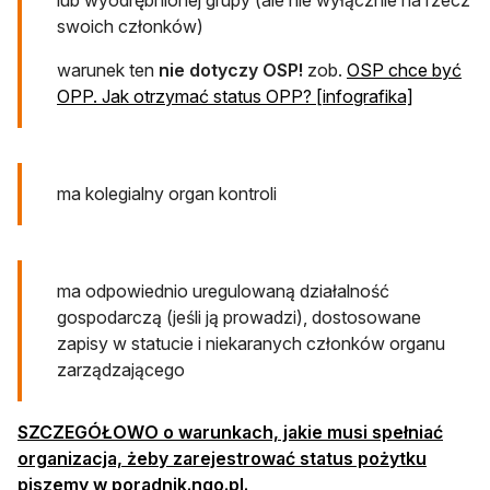
lub wyodrębnionej grupy (ale nie wyłącznie na rzecz
swoich członków)
warunek ten
nie dotyczy OSP!
zob.
OSP chce być
OPP. Jak otrzymać status OPP? [infografika]
ma kolegialny organ kontroli
ma odpowiednio uregulowaną działalność
gospodarczą (jeśli ją prowadzi), dostosowane
zapisy w statucie i niekaranych członków organu
zarządzającego
SZCZEGÓŁOWO o warunkach, jakie musi spełniać
organizacja, żeby zarejestrować status pożytku
piszemy w poradnik.ngo.pl.