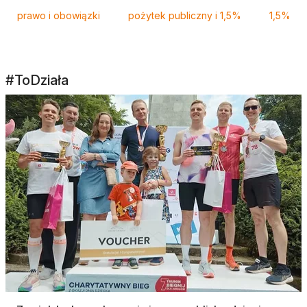
prawo i obowiązki
pożytek publiczny i 1,5%
1,5%
#ToDziała