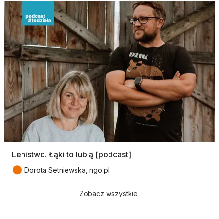
Lenistwo. Łąki to lubią [podcast]
●
Dorota Setniewska, ngo.pl
Zobacz wszystkie