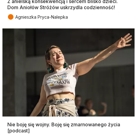
Z anielską konsekwencją i sercem blisko dzieci.
Dom Aniołów Stróżów uskrzydla codzienność!
●
Agnieszka Pryca-Nalepka
Nie boję się wojny. Boję się zmarnowanego życia
[podcast]