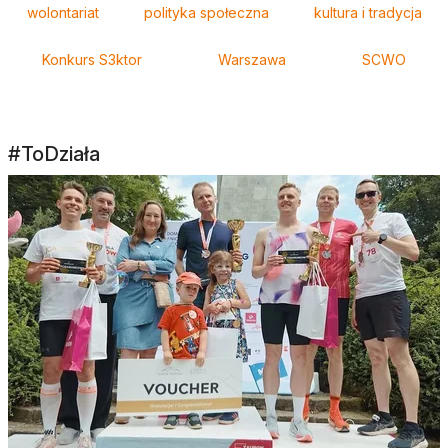
wolontariat
polityka społeczna
kultura i tradycja
Konkurs S3ktor
Warszawa
SCWO
#ToDziała