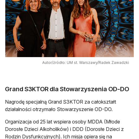
Autor/źródło: UM st. Warszawy/Radek Zawadzki
Grand S3KTOR dla Stowarzyszenia OD-DO
Nagrodę specjalną Grand S3KTOR za całokształt
działalności otrzymało Stowarzyszenie OD-DO.
Organizacja od 25 lat wspiera osoby MDDA (Młode
Dorosłe Dzieci Alkoholików) i DDD (Dorosłe Dzieci z
Rodzin Dysfunkcyjnych). Ich misja opiera się na