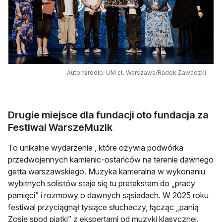
Autor/źródło: UM st. Warszawa/Radek Zawadzki
Drugie miejsce dla fundacji oto fundacja za
Festiwal WarszeMuzik
To unikalne wydarzenie , które ożywia podwórka
przedwojennych kamienic-ostańców na terenie dawnego
getta warszawskiego. Muzyka kameralna w wykonaniu
wybitnych solistów staje się tu pretekstem do „pracy
pamięci” i rozmowy o dawnych sąsiadach. W 2025 roku
festiwal przyciągnął tysiące słuchaczy, łącząc „panią
Zosię spod piątki” z ekspertami od muzyki klasycznej.