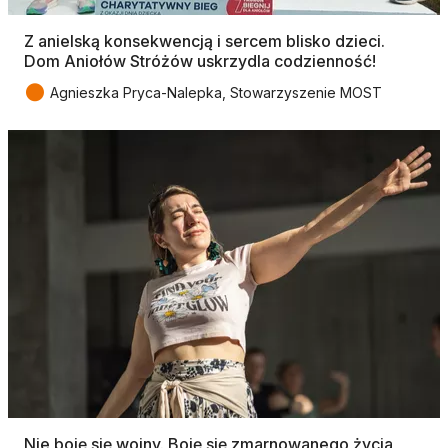
Z anielską konsekwencją i sercem blisko dzieci.
Dom Aniołów Stróżów uskrzydla codzienność!
●
Agnieszka Pryca-Nalepka, Stowarzyszenie MOST
Nie boję się wojny. Boję się zmarnowanego życia