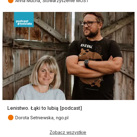
●
Anna Mucha, Stowarzyszenie MOST
Lenistwo. Łąki to lubią [podcast]
●
Dorota Setniewska, ngo.pl
Zobacz wszystkie