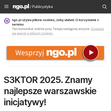
Publicystyka - ngo.pl
/ Publicystyka
ngo.pl używa plików cookies, żeby ułatwić Ci korzystanie z
serwisu
Ten komunikat zniknie przy Twojej następnej wizycie.
Dowiedz
się więcej o plikach cookies
S3KTOR 2025. Znamy
najlepsze warszawskie
inicjatywy!