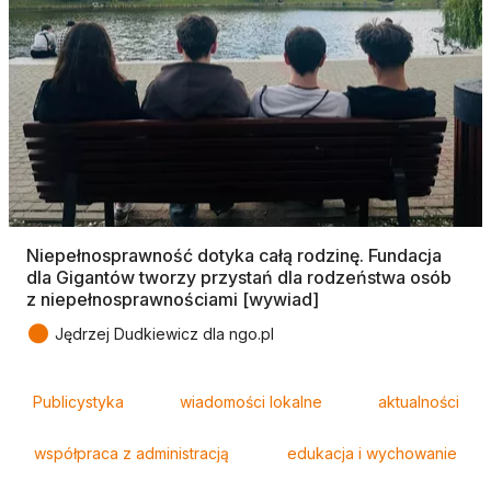
Niepełnosprawność dotyka całą rodzinę. Fundacja
dla Gigantów tworzy przystań dla rodzeństwa osób
z niepełnosprawnościami [wywiad]
●
Jędrzej Dudkiewicz dla ngo.pl
Tagi
Publicystyka
wiadomości lokalne
aktualności
współpraca z administracją
edukacja i wychowanie