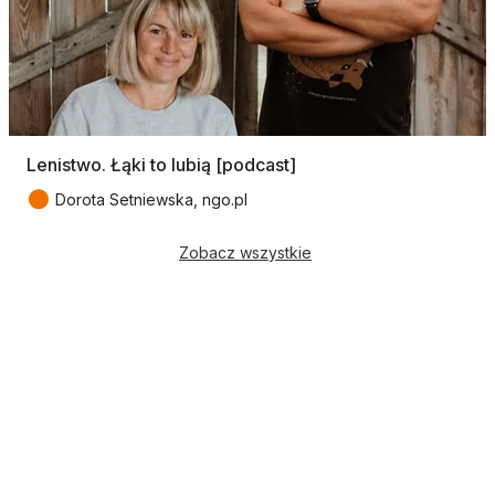
Lenistwo. Łąki to lubią [podcast]
●
Dorota Setniewska, ngo.pl
Zobacz wszystkie