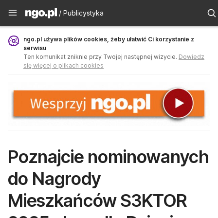
Publicystyka - ngo.pl
/ Publicystyka
ngo.pl używa plików cookies, żeby ułatwić Ci korzystanie z
serwisu
Ten komunikat zniknie przy Twojej następnej wizycie.
Dowiedz
się więcej o plikach cookies
Poznajcie nominowanych
do Nagrody
Mieszkańców S3KTOR