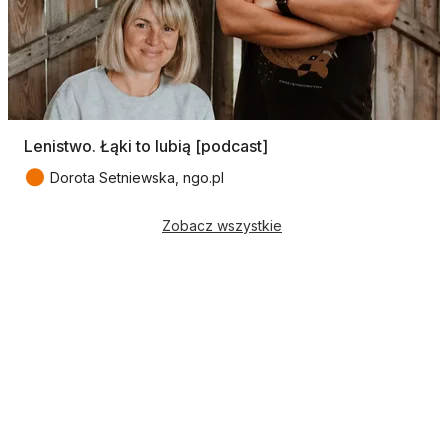
Lenistwo. Łąki to lubią [podcast]
●
Dorota Setniewska, ngo.pl
Zobacz wszystkie