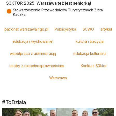
S3KTOR 2025. Warszawa też jest seniorką!
●
Stowarzyszenie Przewodników Turystycznych Złota
Kaczka
Tagi
patronat warszawa.ngo.pl
Publicystyka
SCWO
artykuł
edukacja i wychowanie
kultura i tradycja
współpraca z administracją
edukacja kulturalna
osoby z niepełnosprawnościami
Konkurs S3ktor
Warszawa
#ToDziała