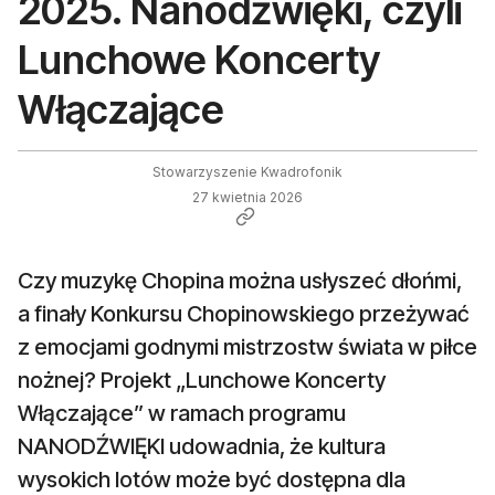
2025. Nanodźwięki, czyli
Lunchowe Koncerty
Włączające
Stowarzyszenie Kwadrofonik
27 kwietnia 2026
Czy muzykę Chopina można usłyszeć dłońmi,
a finały Konkursu Chopinowskiego przeżywać
z emocjami godnymi mistrzostw świata w piłce
nożnej? Projekt „Lunchowe Koncerty
Włączające” w ramach programu
NANODŹWIĘKI udowadnia, że kultura
wysokich lotów może być dostępna dla