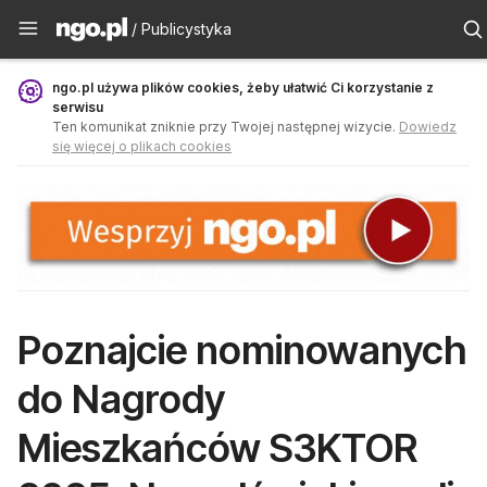
Publicystyka - ngo.pl
/ Publicystyka
ngo.pl używa plików cookies, żeby ułatwić Ci korzystanie z
serwisu
Ten komunikat zniknie przy Twojej następnej wizycie.
Dowiedz
się więcej o plikach cookies
Poznajcie nominowanych
do Nagrody
Mieszkańców S3KTOR