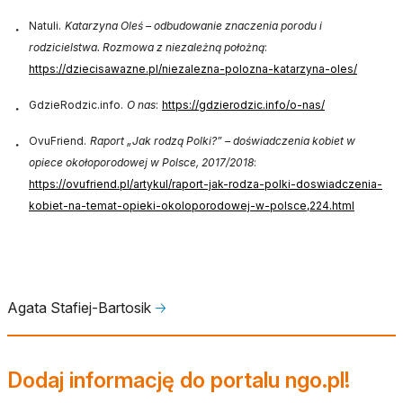
Natuli.
Katarzyna Oleś – odbudowanie znaczenia porodu i
rodzicielstwa. Rozmowa z niezależną położną
:
https://dziecisawazne.pl/niezalezna-polozna-katarzyna-oles/
otwiera
GdzieRodzic.info.
O nas
:
https://gdzierodzic.info/o-nas/
otwiera się 
OvuFriend.
Raport „Jak rodzą Polki?” – doświadczenia kobiet w
opiece okołoporodowej w Polsce, 2017/2018
:
https://ovufriend.pl/artykul/raport-jak-rodza-polki-doswiadczenia-
kobiet-na-temat-opieki-okoloporodowej-w-polsce,224.html
otwiera
Agata Stafiej-Bartosik
🡢
Dodaj informację do portalu ngo.pl!