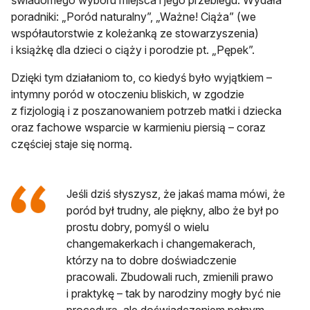
świadomego wyboru miejsca i jego przebiegu. Wydała
poradniki: „Poród naturalny”, „Ważne! Ciąża” (we
współautorstwie z koleżanką ze stowarzyszenia)
i książkę dla dzieci o ciąży i porodzie pt. „Pępek”.
Dzięki tym działaniom to, co kiedyś było wyjątkiem –
intymny poród w otoczeniu bliskich, w zgodzie
z fizjologią i z poszanowaniem potrzeb matki i dziecka
oraz fachowe wsparcie w karmieniu piersią – coraz
częściej staje się normą.
Jeśli dziś słyszysz, że jakaś mama mówi, że
poród był trudny, ale piękny, albo że był po
prostu dobry, pomyśl o wielu
changemakerkach i changemakerach,
którzy na to dobre doświadczenie
pracowali. Zbudowali ruch, zmienili prawo
i praktykę – tak by narodziny mogły być nie