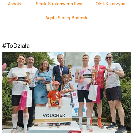
Ashoka
Smuk-Stratenwerth Ewa
Oleś Katarzyna
Agata Stafiej-Bartosik
#ToDziała