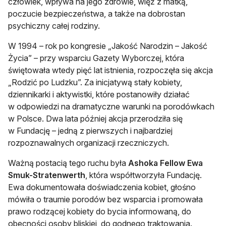
człowiek, wpływa na jego zdrowie, więź z matką,
poczucie bezpieczeństwa, a także na dobrostan
psychiczny całej rodziny.
W 1994 – rok po kongresie „Jakość Narodzin – Jakość
Życia” – przy wsparciu Gazety Wyborczej, która
świętowała wtedy pięć lat istnienia, rozpoczęła się akcja
„Rodzić po Ludzku”. Za inicjatywą stały kobiety,
dziennikarki i aktywistki, które postanowiły działać
w odpowiedzi na dramatyczne warunki na porodówkach
w Polsce. Dwa lata później akcja przerodziła się
w Fundację – jedną z pierwszych i najbardziej
rozpoznawalnych organizacji rzeczniczych.
Ważną postacią tego ruchu była
Ashoka Fellow Ewa
Smuk-Stratenwerth
, która współtworzyła Fundację.
Ewa dokumentowała doświadczenia kobiet, głośno
mówiła o traumie porodów bez wsparcia i promowała
prawo rodzącej kobiety do bycia informowaną, do
obecności osoby bliskiej, do godnego traktowania.