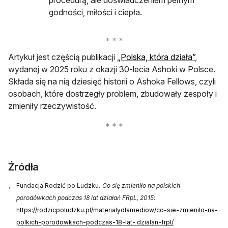
procedurą, ale doświadczeniem pełnym
godności, miłości i ciepła.
otwiera s
Artykuł jest częścią publikacji
„Polska, która działa”
,
wydanej w 2025 roku z okazji 30-lecia Ashoki w Polsce.
Składa się na nią dziesięć historii o Ashoka Fellows, czyli
osobach, które dostrzegły problem, zbudowały zespoły i
zmieniły rzeczywistość.
Źródła
Fundacja Rodzić po Ludzku.
Co się zmieniło na polskich
porodówkach podczas 18 lat działań FRpL, 2015
:
https://rodzicpoludzku.pl/materialydlamediow/co-sie-zmienilo-na-
polkich-porodowkach-podczas-18-lat- dzialan-frpl/
otwiera się w 