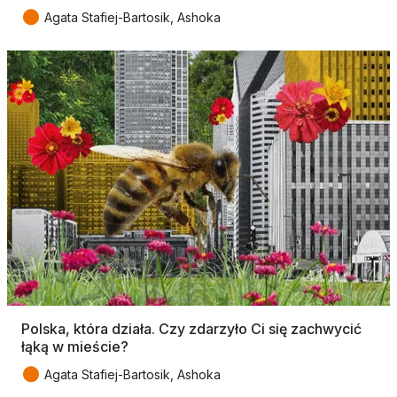
●
Agata Stafiej-Bartosik, Ashoka
Polska, która działa. Czy zdarzyło Ci się zachwycić
łąką w mieście?
●
Agata Stafiej-Bartosik, Ashoka