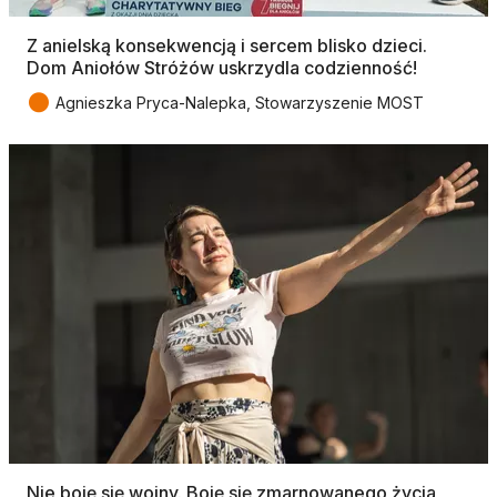
Z anielską konsekwencją i sercem blisko dzieci.
Dom Aniołów Stróżów uskrzydla codzienność!
●
Agnieszka Pryca-Nalepka, Stowarzyszenie MOST
Nie boję się wojny. Boję się zmarnowanego życia