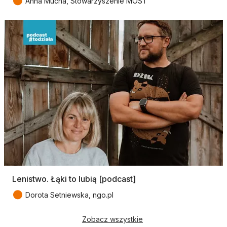
●
Anna Mucha, Stowarzyszenie MOST
Lenistwo. Łąki to lubią [podcast]
●
Dorota Setniewska, ngo.pl
Zobacz wszystkie