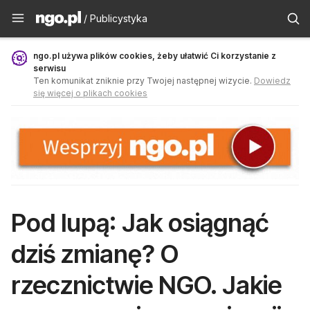
Publicystyka - ngo.pl
/ Publicystyka
ngo.pl używa plików cookies, żeby ułatwić Ci korzystanie z
serwisu
Ten komunikat zniknie przy Twojej następnej wizycie.
Dowiedz
się więcej o plikach cookies
Pod lupą: Jak osiągnąć
dziś zmianę? O
rzecznictwie NGO. Jakie