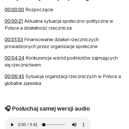
otwiera się w nowej karcie
00:00:00
Rozpoczęcie
otwiera się w nowej karcie
00:00:21
Aktualna sytuacja społeczno-polityczna w
Polsce a działalność rzecznicza
otwiera się w nowej karcie
00:01:53
Finansowanie działań rzeczniczych
prowadzonych przez organizacje społeczne
otwiera się w nowej karcie
00:04:24
Konkurencja wśród podmiotów zajmujących
się rzecznictwem
otwiera się w nowej karcie
00:06:45
Sytuacja organizacji rzeczniczych w Polsce a
globalne zjawiska
🎧 Posłuchaj samej wersji audio