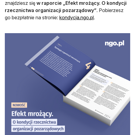
znajdziesz się
w raporcie „Efekt mrożący. O kondycji
rzecznictwa organizacji pozarządowy”
. Pobierzesz
otwiera się w nowe
go bezpłatnie na stronie:
kondycja.ngo.pl
.