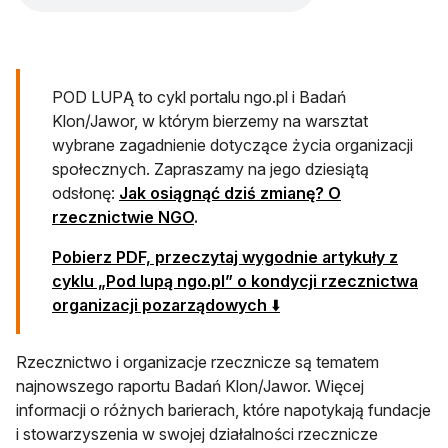
POD LUPĄ to cykl portalu ngo.pl i Badań
Klon/Jawor, w którym bierzemy na warsztat
wybrane zagadnienie dotyczące życia organizacji
społecznych. Zapraszamy na jego dziesiątą
odsłonę:
Jak osiągnąć dziś zmianę? O
rzecznictwie NGO
.
Pobierz PDF, przeczytaj wygodnie artykuły z
cyklu „Pod lupą ngo.pl” o kondycji rzecznictwa
otwiera się w nowej kar
organizacji pozarządowych
⬇️
Rzecznictwo i organizacje rzecznicze są tematem
najnowszego raportu Badań Klon/Jawor. Więcej
informacji o różnych barierach, które napotykają fundacje
i stowarzyszenia w swojej działalności rzecznicze