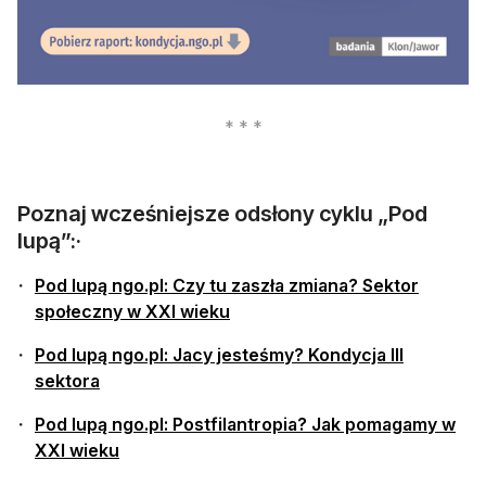
otwiera się w nowej karcie
Poznaj wcześniejsze odsłony cyklu „Pod
lupą”:·
Pod lupą ngo.pl: Czy tu zaszła zmiana? Sektor
społeczny w XXI wieku
Pod lupą ngo.pl: Jacy jesteśmy? Kondycja III
sektora
Pod lupą ngo.pl: Postfilantropia? Jak pomagamy w
XXI wieku