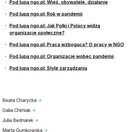
Pod lupą ngo.pl: Wieś, obywatele, działanie
Pod lupą ngo.pl: Rok w pandemii
Pod lupą ngo.pl: Jak Polki i Polacy widzą
organizacje społeczne?
Pod lupą ngo.pl: Praca wzbogaca? O pracy w NGO
Pod lupą ngo.pl: Organizacje wobec pandemii
Pod lupą ngo.pl: Style zarządzania
Beata Charycka
🡢
Galia Chimiak
🡢
Julia Bednarek
🡢
Marta Gumkowska
🡢