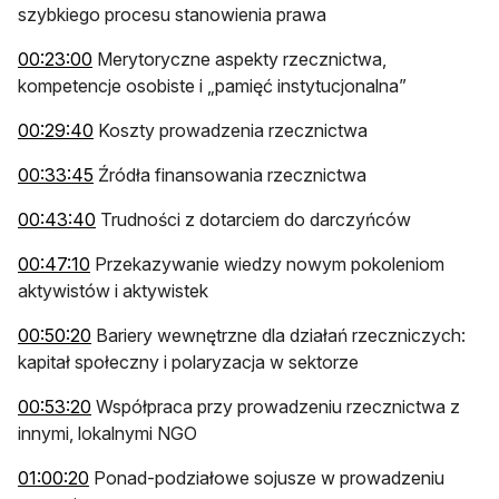
szybkiego procesu stanowienia prawa
otwiera się w nowej karcie
00:23:00
Merytoryczne aspekty rzecznictwa,
kompetencje osobiste i „pamięć instytucjonalna”
otwiera się w nowej karcie
00:29:40
Koszty prowadzenia rzecznictwa
otwiera się w nowej karcie
00:33:45
Źródła finansowania rzecznictwa
otwiera się w nowej karcie
00:43:40
Trudności z dotarciem do darczyńców
otwiera się w nowej karcie
00:47:10
Przekazywanie wiedzy nowym pokoleniom
aktywistów i aktywistek
otwiera się w nowej karcie
00:50:20
Bariery wewnętrzne dla działań rzeczniczych:
kapitał społeczny i polaryzacja w sektorze
otwiera się w nowej karcie
00:53:20
Współpraca przy prowadzeniu rzecznictwa z
innymi, lokalnymi NGO
otwiera się w nowej karcie
01:00:20
Ponad-podziałowe sojusze w prowadzeniu