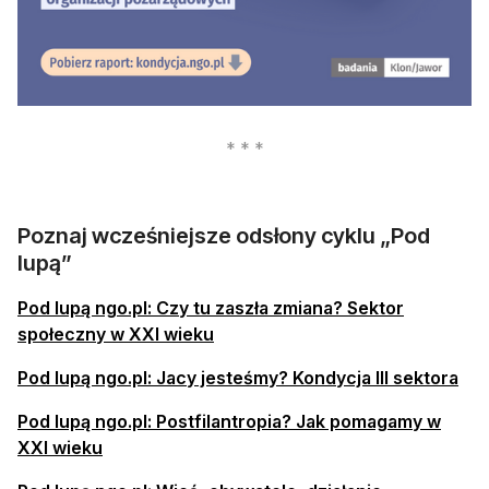
otwiera się w nowej karcie
Poznaj wcześniejsze odsłony cyklu „Pod
lupą”
Pod lupą ngo.pl: Czy tu zaszła zmiana? Sektor
społeczny w XXI wieku
Pod lupą ngo.pl: Jacy jesteśmy? Kondycja III sektora
Pod lupą ngo.pl: Postfilantropia? Jak pomagamy w
XXI wieku