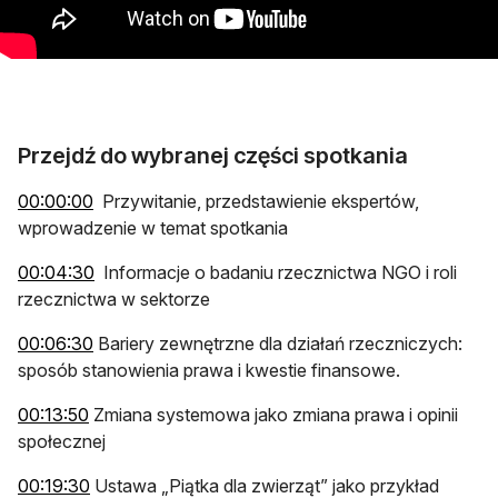
Przejdź do wybranej części spotkania
otwiera się w nowej karcie
00:00:00
Przywitanie, przedstawienie ekspertów,
wprowadzenie w temat spotkania
otwiera się w nowej karcie
00:04:30
Informacje o badaniu rzecznictwa NGO i roli
rzecznictwa w sektorze
otwiera się w nowej karcie
00:06:30
Bariery zewnętrzne dla działań rzeczniczych:
sposób stanowienia prawa i kwestie finansowe.
otwiera się w nowej karcie
00:13:50
Zmiana systemowa jako zmiana prawa i opinii
społecznej
otwiera się w nowej karcie
00:19:30
Ustawa „Piątka dla zwierząt” jako przykład