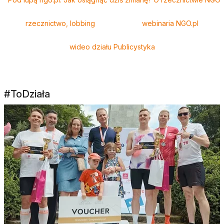
rzecznictwo, lobbing
webinaria NGO.pl
wideo działu Publicystyka
#ToDziała