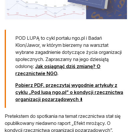
POD LUPĄ to cykl portalu ngo.pl i Badań
Klon/Jawor, w którym bierzemy na warsztat
wybrane zagadnienie dotyczące życia organizacji
społecznych. Zapraszamy na jego dziesiątą
odsłonę:
Jak osiągnąć dziś zmianę? O
rzecznictwie NGO
.
Pobierz PDF, przeczytaj wygodnie artykuły z
cyklu „Pod lupą ngo.pl” o kondycji rzecznictwa
otwiera się w nowej kar
organizacji pozarządowych
⬇️
Pretekstem do spotkania na temat rzecznictwa stał się
opublikowany niedawno raport „Efekt mrożący. O
kondycji rzecznictwa organizacji pozarządowych”.