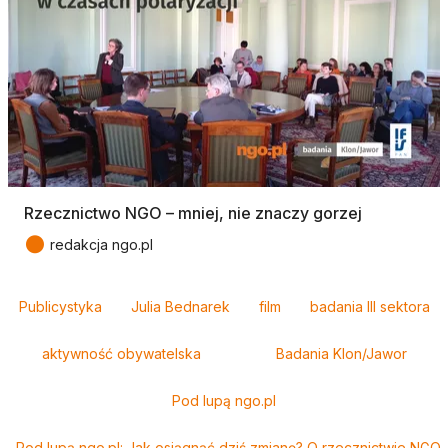
Rzecznictwo NGO – mniej, nie znaczy gorzej
●
redakcja ngo.pl
Tagi
Publicystyka
Julia Bednarek
film
badania III sektora
aktywność obywatelska
Badania Klon/Jawor
Pod lupą ngo.pl
Pod lupą ngo.pl: Jak osiągnąć dziś zmianę? O rzecznictwie NGO