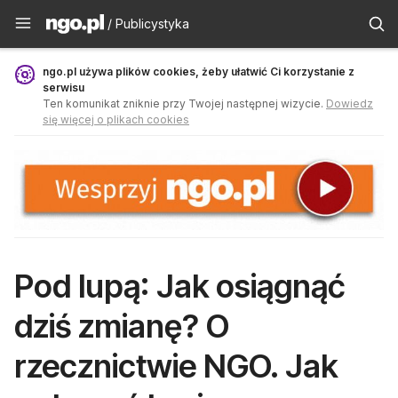
Publicystyka - ngo.pl
/ Publicystyka
ngo.pl używa plików cookies, żeby ułatwić Ci korzystanie z
serwisu
Ten komunikat zniknie przy Twojej następnej wizycie.
Dowiedz
się więcej o plikach cookies
Pod lupą: Jak osiągnąć
dziś zmianę? O
rzecznictwie NGO. Jak