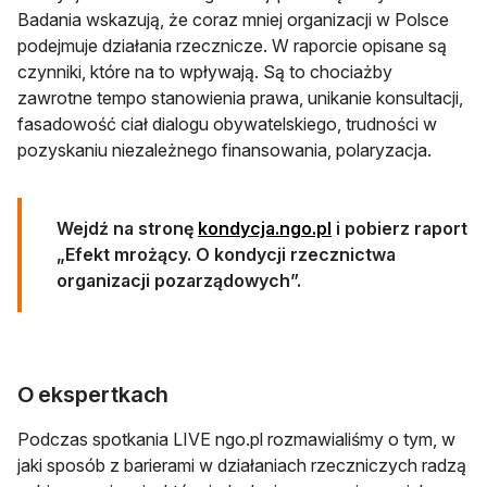
Badania wskazują, że coraz mniej organizacji w Polsce
podejmuje działania rzecznicze. W raporcie opisane są
czynniki, które na to wpływają. Są to chociażby
zawrotne tempo stanowienia prawa, unikanie konsultacji,
fasadowość ciał dialogu obywatelskiego, trudności w
pozyskaniu niezależnego finansowania, polaryzacja.
otwiera się w nowej
Wejdź na stronę
kondycja.ngo.pl
i pobierz raport
„Efekt mrożący. O kondycji rzecznictwa
organizacji pozarządowych”.
O ekspertkach
Podczas spotkania LIVE ngo.pl rozmawialiśmy o tym, w
jaki sposób z barierami w działaniach rzeczniczych radzą