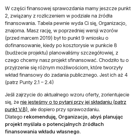
W części finansowej sprawozdania mamy jeszcze punkt
2, związany z rozliczeniem w podziale na źródła
finansowania. Tabela pewnie wyda Ci się, Organizacjo,
znajoma. Masz rację, w poprzedniej wersji wzorów
(przed marcem 2019) był to punkt 9 wniosku o
dofinansowanie, kiedy po kosztorysie w punkcie 8
(budżecie projektu) planowaliśmy szczegółowiej, z
czego chcemy nasz projekt sfinansować. Chodziło tu o
przyjrzenie się różnym możliwościom, które tworzyły
wkład finansowy do zadania publicznego. Jest ich aż 4
(patrz Punty 2.1 – 2.4)
Jeśli zajrzycie do aktualnego wzoru oferty, zorientujecie
się, że
nie jesteśmy o to pytani przy jej składaniu (patrz
punkt V.B)
, ale dopiero przy sprawozdaniu.
Dlatego
rekomenduję, Organizacjo, abyś planując
projekt myślała o potencjalnych źródłach
finansowania wkładu własnego
.