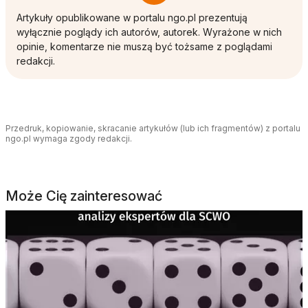
Artykuły opublikowane w portalu ngo.pl prezentują
wyłącznie poglądy ich autorów, autorek. Wyrażone w nich
opinie, komentarze nie muszą być tożsame z poglądami
redakcji.
Przedruk, kopiowanie, skracanie artykułów (lub ich fragmentów) z portalu
ngo.pl wymaga zgody redakcji.
Może Cię zainteresować