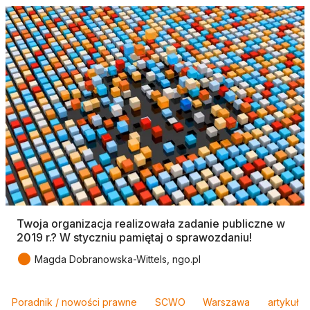
Twoja organizacja realizowała zadanie publiczne w
2019 r.? W styczniu pamiętaj o sprawozdaniu!
●
Magda Dobranowska-Wittels, ngo.pl
Tagi
Poradnik / nowości prawne
SCWO
Warszawa
artykuł