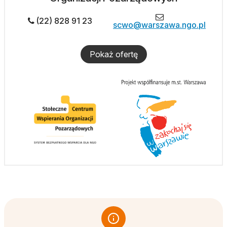
(22) 828 91 23
scwo@warszawa.ngo.pl
Pokaż ofertę