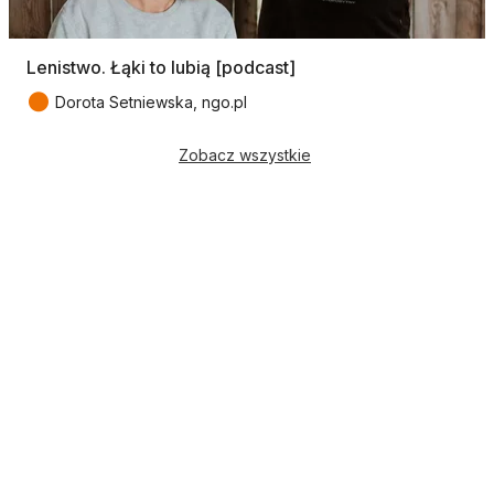
Lenistwo. Łąki to lubią [podcast]
●
Dorota Setniewska, ngo.pl
Zobacz wszystkie