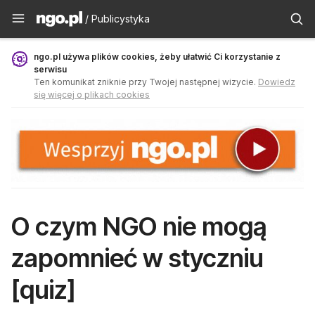
Publicystyka - ngo.pl
/ Publicystyka
ngo.pl używa plików cookies, żeby ułatwić Ci korzystanie z
serwisu
Ten komunikat zniknie przy Twojej następnej wizycie.
Dowiedz
się więcej o plikach cookies
O czym NGO nie mogą
zapomnieć w styczniu
[quiz]