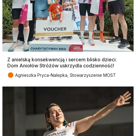
Z anielską konsekwencją i sercem blisko dzieci.
Dom Aniołów Stróżów uskrzydla codzienność!
●
Agnieszka Pryca-Nalepka, Stowarzyszenie MOST