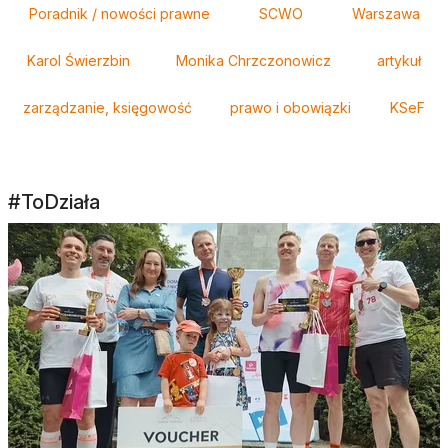
Poradnik / nowości prawne
SCWO
Warszawa
Karol Świerzbin
Monika Chrzczonowicz
artykuł
zarządzanie, księgowość
prawo i obowiązki
KSeF
#ToDziała