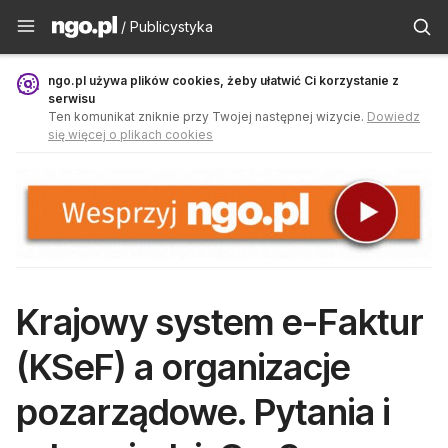
Publicystyka - ngo.pl
/ Publicystyka
ngo.pl używa plików cookies, żeby ułatwić Ci korzystanie z
serwisu
Ten komunikat zniknie przy Twojej następnej wizycie.
Dowiedz
się więcej o plikach cookies
Krajowy system e-Faktur
(KSeF) a organizacje
pozarządowe. Pytania i