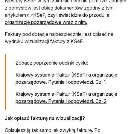
Niestety KSeF w tym zakresie nam nie pomoże. Jednym
z pomysłów jest obieg dokumentów zgodny z tym
artykułem 👉
KSeF, czyli świat idzie do przodu, a
organizacje pozarządowe wraz z nim.
Faktury pod dotacje najbezpieczniej jest opisać na
wydruku wizualizacji faktury z KSeF.
Zobacz poprzednie odcinki cyklu:
Krajowy system e-Faktur (KSeF) a organizacje
pozarządowe. Pytania i odpowiedzi. Cz. 1
Krajowy system e-Faktur (KSeF) a organizacje
pozarządowe. Pytania i odpowiedzi. Cz. 2
Jak opisać fakturę na wizualizacji?
Opisujesz ją tak samo jak zwykłą fakturę. Po