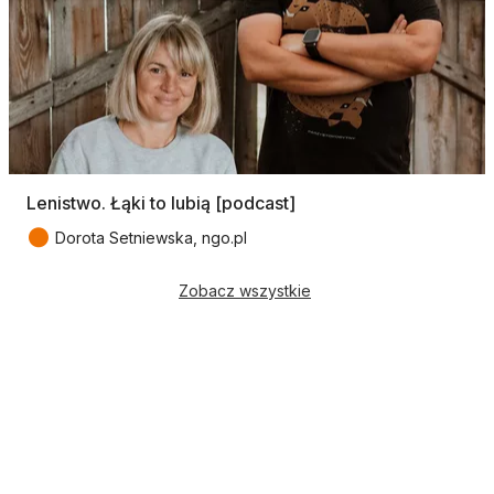
Lenistwo. Łąki to lubią [podcast]
●
Dorota Setniewska, ngo.pl
Zobacz wszystkie