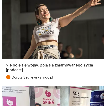
Nie boję się wojny. Boję się zmarnowanego życia
[podcast]
●
Dorota Setniewska, ngo.pl