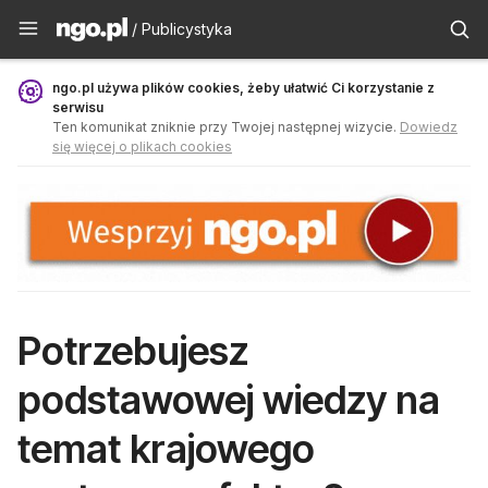
Publicystyka - ngo.pl
/ Publicystyka
ngo.pl używa plików cookies, żeby ułatwić Ci korzystanie z
serwisu
Ten komunikat zniknie przy Twojej następnej wizycie.
Dowiedz
się więcej o plikach cookies
Potrzebujesz
podstawowej wiedzy na
temat krajowego