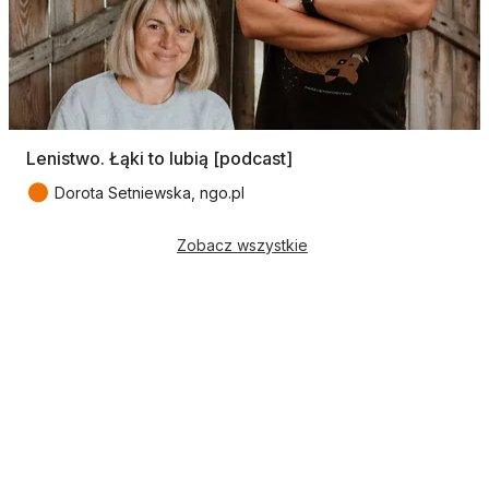
Lenistwo. Łąki to lubią [podcast]
●
Dorota Setniewska, ngo.pl
Zobacz wszystkie