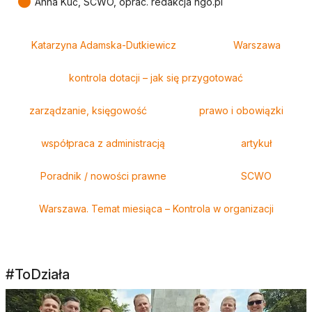
●
Anna Kuć, SCWO, oprac. redakcja ngo.pl
Tagi
Katarzyna Adamska-Dutkiewicz
Warszawa
kontrola dotacji – jak się przygotować
zarządzanie, księgowość
prawo i obowiązki
współpraca z administracją
artykuł
Poradnik / nowości prawne
SCWO
Warszawa. Temat miesiąca – Kontrola w organizacji
#ToDziała