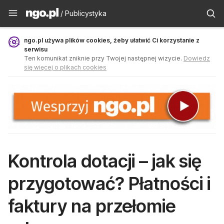
Publicystyka - ngo.pl
/ Publicystyka
ngo.pl używa plików cookies, żeby ułatwić Ci korzystanie z
serwisu
Ten komunikat zniknie przy Twojej następnej wizycie.
Dowiedz
się więcej o plikach cookies
Kontrola dotacji – jak się
przygotować? Płatności i
faktury na przełomie