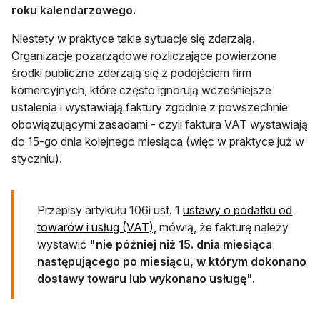
roku kalendarzowego.
Niestety w praktyce takie sytuacje się zdarzają.
Organizacje pozarządowe rozliczające powierzone
środki publiczne zderzają się z podejściem firm
komercyjnych, które często ignorują wcześniejsze
ustalenia i wystawiają faktury zgodnie z powszechnie
obowiązującymi zasadami - czyli faktura VAT wystawiają
do 15-go dnia kolejnego miesiąca (więc w praktyce już w
styczniu).
Przepisy artykułu 106i ust. 1
ustawy o podatku od
otwiera się w nowej karcie
towarów i usług (VAT),
mówią, że fakturę należy
wystawić
"nie później niż 15. dnia miesiąca
następującego po miesiącu, w którym dokonano
dostawy towaru lub wykonano usługę".