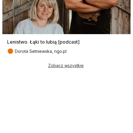
Lenistwo. Łąki to lubią [podcast]
●
Dorota Setniewska, ngo.pl
Zobacz wszystkie