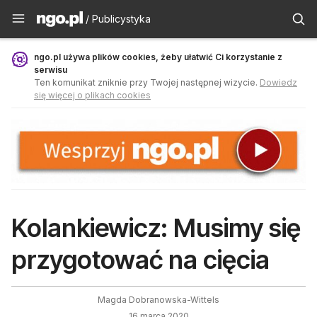
Publicystyka - ngo.pl
/ Publicystyka
ngo.pl używa plików cookies, żeby ułatwić Ci korzystanie z
serwisu
Ten komunikat zniknie przy Twojej następnej wizycie.
Dowiedz
się więcej o plikach cookies
Kolankiewicz: Musimy się
przygotować na cięcia
Magda Dobranowska-Wittels
16 marca 2020