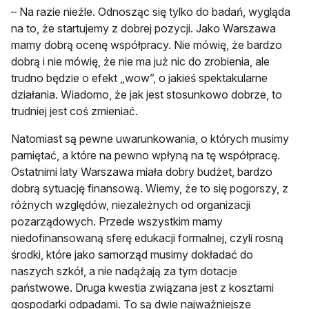
– Na razie nieźle. Odnosząc się tylko do badań, wygląda
na to, że startujemy z dobrej pozycji. Jako Warszawa
mamy dobrą ocenę współpracy. Nie mówię, że bardzo
dobrą i nie mówię, że nie ma już nic do zrobienia, ale
trudno będzie o efekt „wow”, o jakieś spektakularne
działania. Wiadomo, że jak jest stosunkowo dobrze, to
trudniej jest coś zmieniać.
Natomiast są pewne uwarunkowania, o których musimy
pamiętać, a które na pewno wpłyną na tę współpracę.
Ostatnimi laty Warszawa miała dobry budżet, bardzo
dobrą sytuację finansową. Wiemy, że to się pogorszy, z
różnych względów, niezależnych od organizacji
pozarządowych. Przede wszystkim mamy
niedofinansowaną sferę edukacji formalnej, czyli rosną
środki, które jako samorząd musimy dokładać do
naszych szkół, a nie nadążają za tym dotacje
państwowe. Druga kwestia związana jest z kosztami
gospodarki odpadami. To są dwie najważniejsze