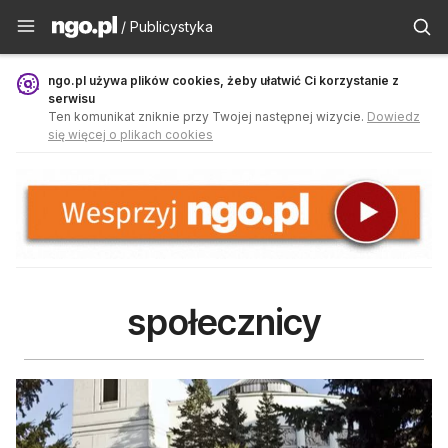
Publicystyka - ngo.pl
/ Publicystyka
ngo.pl używa plików cookies, żeby ułatwić Ci korzystanie z
serwisu
Ten komunikat zniknie przy Twojej następnej wizycie.
Dowiedz
się więcej o plikach cookies
społecznicy