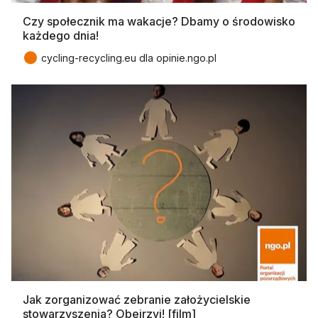
Czy społecznik ma wakacje? Dbamy o środowisko
każdego dnia!
●
cycling-recycling.eu dla opinie.ngo.pl
Jak zorganizować zebranie założycielskie
stowarzyszenia? Obejrzyj! [film]