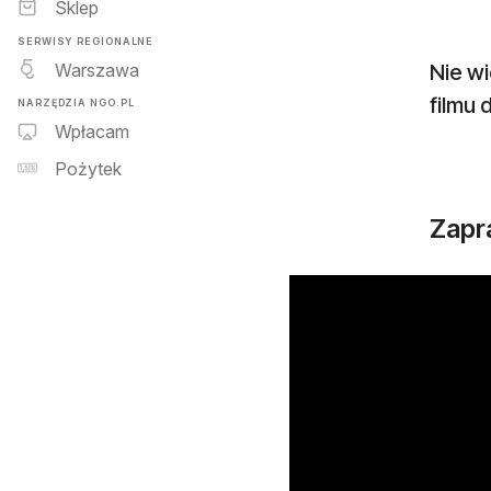
Sklep
SERWISY REGIONALNE
Warszawa
Nie w
filmu 
NARZĘDZIA NGO.PL
Wpłacam
Pożytek
Zapr