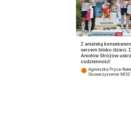
Z anielską konsekwenc
sercem blisko dzieci.
Aniołów Stróżów uskr
codzienność!
●
Agnieszka Pryca-Nal
Stowarzyszenie MOS