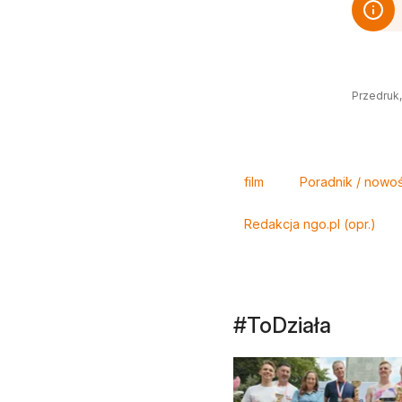
Przedruk,
Tagi
film
Poradnik / nowo
Redakcja ngo.pl (opr.)
#ToDziała