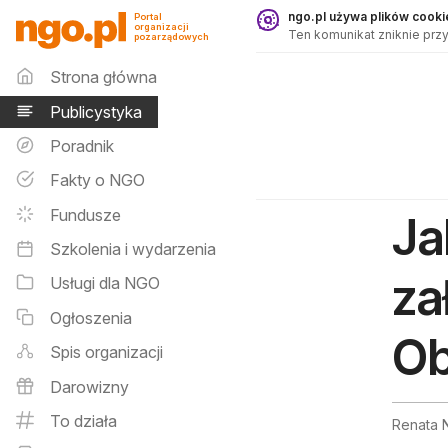
Publicystyka - ngo.pl
ngo.pl używa plików cookie
Portal
organizacji
Ten komunikat zniknie przy
pozarządowych
Menu główne
Strona główna
Publicystyka
Poradnik
Fakty o NGO
Fundusze
Ja
Szkolenia i wydarzenia
za
Usługi dla NGO
Ogłoszenia
Ob
Spis organizacji
Darowizny
To działa
Renata N