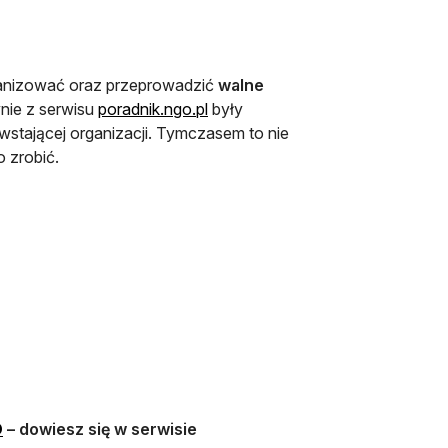
rganizować oraz przeprowadzić
walne
ynie z serwisu
poradnik.ngo.pl
były
wstającej organizacji. Tymczasem to nie
o zrobić.
 w nowej karcie
wej karcie
w nowej karcie
a się w nowej karcie
otwiera się w nowej karcie
O
– dowiesz się w serwisie