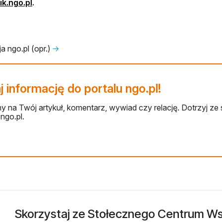
otwiera się w nowej karcie
ik.ngo.pl
.
a ngo.pl (opr.)
🡢
 informację do portalu ngo.pl!
 na Twój artykuł, komentarz, wywiad czy relację. Dotrzyj ze 
ngo.pl.
Skorzystaj ze Stołecznego Centrum Wsp