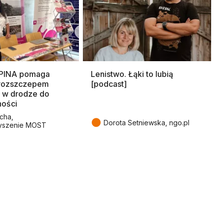
SPINA pomaga
Lenistwo. Łąki to lubią
rozszczepem
[podcast]
 w drodze do
ności
cha,
●
Dorota Setniewska, ngo.pl
yszenie MOST