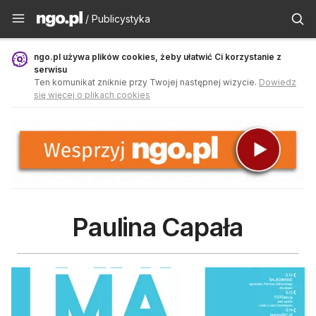
Publicystyka - ngo.pl
/ Publicystyka
ngo.pl używa plików cookies, żeby ułatwić Ci korzystanie z
serwisu
Ten komunikat zniknie przy Twojej następnej wizycie.
Dowiedz
się więcej o plikach cookies
Paulina Capała