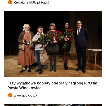
●
Redakcja NGO.pl (opr.)
Trzy wyjątkowe kobiety odebrały nagrodę RPO im.
Pawła Włodkowica
●
www.rpo.gov.pl