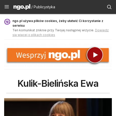
Publicystyka - ngo.pl
/ Publicystyka
ngo.pl używa plików cookies, żeby ułatwić Ci korzystanie z
serwisu
Ten komunikat zniknie przy Twojej następnej wizycie.
Dowiedz
się więcej o plikach cookies
Kulik-Bielińska Ewa