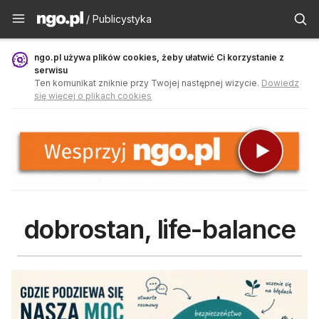
Publicystyka - ngo.pl
/ Publicystyka
ngo.pl używa plików cookies, żeby ułatwić Ci korzystanie z
serwisu
Ten komunikat zniknie przy Twojej następnej wizycie.
Dowiedz
się więcej o plikach cookies
dobrostan, life-balance