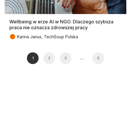
Wellbeing w erze AI w NGO. Dlaczego szybsza
praca nie oznacza zdrowszej pracy
●
Karina Janus, TechSoup Polska
…
1
2
3
5