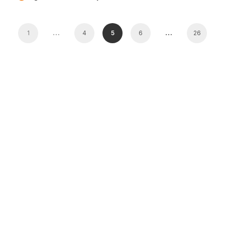
…
…
1
4
5
6
26