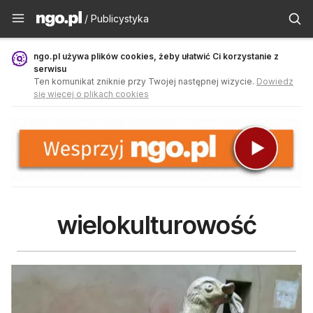
Publicystyka - ngo.pl
/ Publicystyka
ngo.pl używa plików cookies, żeby ułatwić Ci korzystanie z
serwisu
Ten komunikat zniknie przy Twojej następnej wizycie.
Dowiedz
się więcej o plikach cookies
wielokulturowość