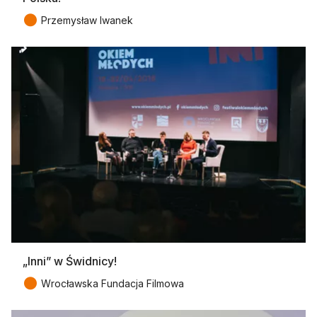
●
Przemysław Iwanek
„Inni” w Świdnicy!
●
Wrocławska Fundacja Filmowa