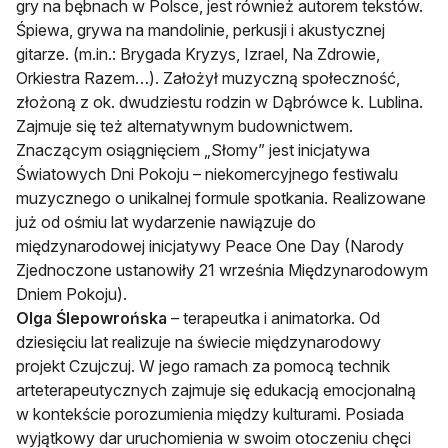
gry na bębnach w Polsce, jest również autorem tekstów.
Śpiewa, grywa na mandolinie, perkusji i akustycznej
gitarze. (m.in.: Brygada Kryzys, Izrael, Na Zdrowie,
Orkiestra Razem…). Założył muzyczną społeczność,
złożoną z ok. dwudziestu rodzin w Dąbrówce k. Lublina.
Zajmuje się też alternatywnym budownictwem.
Znaczącym osiągnięciem „Słomy” jest inicjatywa
Światowych Dni Pokoju – niekomercyjnego festiwalu
muzycznego o unikalnej formule spotkania. Realizowane
już od ośmiu lat wydarzenie nawiązuje do
międzynarodowej inicjatywy Peace One Day (Narody
Zjednoczone ustanowiły 21 września Międzynarodowym
Dniem Pokoju).
Olga Ślepowrońska
– terapeutka i animatorka. Od
dziesięciu lat realizuje na świecie międzynarodowy
projekt Czujczuj. W jego ramach za pomocą technik
arteterapeutycznych zajmuje się edukacją emocjonalną
w kontekście porozumienia między kulturami. Posiada
wyjątkowy dar uruchomienia w swoim otoczeniu chęci