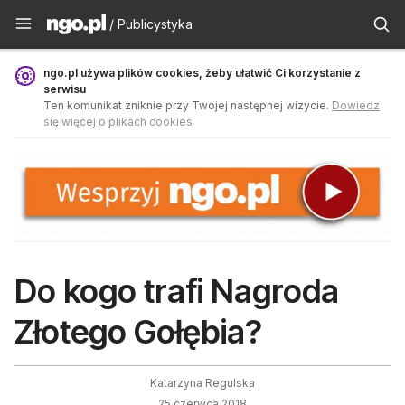
Publicystyka - ngo.pl
/ Publicystyka
ngo.pl używa plików cookies, żeby ułatwić Ci korzystanie z
serwisu
Ten komunikat zniknie przy Twojej następnej wizycie.
Dowiedz
się więcej o plikach cookies
Do kogo trafi Nagroda
Złotego Gołębia?
Katarzyna Regulska
25 czerwca 2018