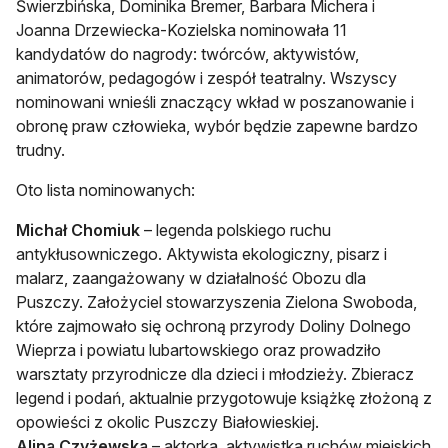
Świerzbińska, Dominika Bremer, Barbara Michera i
Joanna Drzewiecka-Kozielska nominowała 11
kandydatów do nagrody: twórców, aktywistów,
animatorów, pedagogów i zespół teatralny. Wszyscy
nominowani wnieśli znaczący wkład w poszanowanie i
obronę praw człowieka, wybór będzie zapewne bardzo
trudny.
Oto lista nominowanych:
Michał Chomiuk
– legenda polskiego ruchu
antykłusowniczego. Aktywista ekologiczny, pisarz i
malarz, zaangażowany w działalność Obozu dla
Puszczy. Założyciel stowarzyszenia Zielona Swoboda,
które zajmowało się ochroną przyrody Doliny Dolnego
Wieprza i powiatu lubartowskiego oraz prowadziło
warsztaty przyrodnicze dla dzieci i młodzieży. Zbieracz
legend i podań, aktualnie przygotowuje książkę złożoną z
opowieści z okolic Puszczy Białowieskiej.
Alina Czyżewska
– aktorka, aktywistka ruchów miejskich