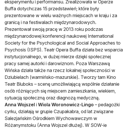
eksperymentu i performansu. Zrealizowała w Operze
Buffa dotychczas 15 przedstawień; które były
prezentowane w wielu ważnych miejscach w kraju i za
granicą i na festiwalach międzynarodowych.
Prezentował swoją pracę w 2013 roku podczas
międzynarodowej konferencji naukowej International
Society for the Psychological and Social Approaches to
Psychosis (ISPS). Teatr Opera Buffa działa bez wsparcia
instytucjonalnego, w dużej mierze dzięki społecznej
pracy samej autorki i darowiznom. Poza Warszawą
Wińska działa także na rzecz lokalnej społeczności w
Dziubielach (warmińsko-mazurskie). Tworzy tam Kino
Teatr Bluboks – scenę umożliwiającą wspólnie działanie
osób różniących się miejscem zamieszkania, wiekiem,
sytuacją społeczną oraz diagnozą medyczną.
Anna Wojszel
i
Wiola Woronowicz-Lingo
– pedagożki
cyrku, działają w grupie Czupakabra, od lat związane
Salezjańskim Ośrodkiem Wychowawczym w
Różanymstoku (Anna Wojszel dłużej). W SOW-ie