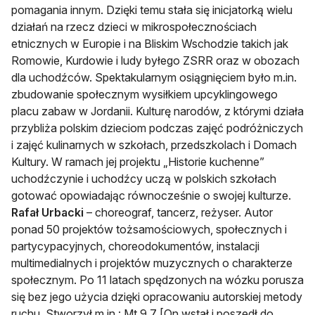
pomagania innym. Dzięki temu stała się inicjatorką wielu
działań na rzecz dzieci w mikrospołecznościach
etnicznych w Europie i na Bliskim Wschodzie takich jak
Romowie, Kurdowie i ludy byłego ZSRR oraz w obozach
dla uchodźców. Spektakularnym osiągnięciem było m.in.
zbudowanie społecznym wysiłkiem upcyklingowego
placu zabaw w Jordanii. Kulturę narodów, z którymi działa
przybliża polskim dzieciom podczas zajęć podróżniczych
i zajęć kulinarnych w szkołach, przedszkolach i Domach
Kultury. W ramach jej projektu „Historie kuchenne”
uchodźczynie i uchodźcy uczą w polskich szkołach
gotować opowiadając równocześnie o swojej kulturze.
Rafał Urbacki
– choreograf, tancerz, reżyser. Autor
ponad 50 projektów tożsamościowych, społecznych i
partycypacyjnych, choreodokumentów, instalacji
multimedialnych i projektów muzycznych o charakterze
społecznym. Po 11 latach spędzonych na wózku porusza
się bez jego użycia dzięki opracowaniu autorskiej metody
ruchu. Stworzył m.in.: Mt 9,7 [On wstał i poszedł do