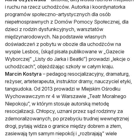
i ruchu na rzecz uchodźców. Autorka i koordynatorka
programów społeczno-artystycznych dla osób
niepełnosprawnych z Domów Pomocy Społecznej, dla
dzieci z rodzin dysfunkcyjnych, warsztatów
międzynarodowych. Na podstawie własnych
doświadczeń z pobytu w obozie dla uchodźców na
wyspie Lesbos, (skąd pisała publikowane w „Gazecie
Wyborczej” „Listy do Jarka i Beatki”) prowadzi „lekcje o
uchodźcach”, objeżdżając szkoły w całym kraju.
Marcin Kostyra
– pedagog resocjalizacyjny, dramaturg,
reżyser, arteterapeuta, instruktor dramy, nauczyciel etyki,
tangsudoka. Od 2013 prowadzi w Miejskim Ośrodku
Wychowawczym nr 4 w Warszawie „Teatr Moralnego
Niepokoju”, w którym stosuje autorską metodę
resocjalizacji. Chłopcy, uznani przez sąd rodzinny za
zdemoralizowanych, po przebyciu trudnej wewnętrznej
drogi, pytają widza o granice między dobrem a złem,
zasiewają tym samym niepokój i „rozbrajają” wiele