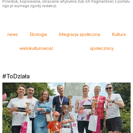
Przedruk, kopiowanie, skracanie artykułów (lub ich fragmentów) z portalu
ngo.pl wymaga zgody redakcji.
Tagi
news
Ekologia
Integracja społeczna
Kultura
wielokulturowość
społecznicy
#ToDziała