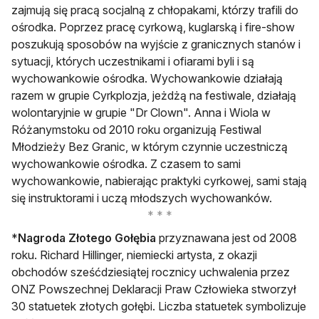
zajmują się pracą socjalną z chłopakami, którzy trafili do
ośrodka. Poprzez pracę cyrkową, kuglarską i fire-show
poszukują sposobów na wyjście z granicznych stanów i
sytuacji, których uczestnikami i ofiarami byli i są
wychowankowie ośrodka. Wychowankowie działają
razem w grupie Cyrkplozja, jeżdżą na festiwale, działają
wolontaryjnie w grupie "Dr Clown". Anna i Wiola w
Różanymstoku od 2010 roku organizują Festiwal
Młodzieży Bez Granic, w którym czynnie uczestniczą
wychowankowie ośrodka. Z czasem to sami
wychowankowie, nabierając praktyki cyrkowej, sami stają
się instruktorami i uczą młodszych wychowanków.
*
Nagroda Złotego Gołębia
przyznawana jest od 2008
roku. Richard Hillinger, niemiecki artysta, z okazji
obchodów sześćdziesiątej rocznicy uchwalenia przez
ONZ Powszechnej Deklaracji Praw Człowieka stworzył
30 statuetek złotych gołębi. Liczba statuetek symbolizuje