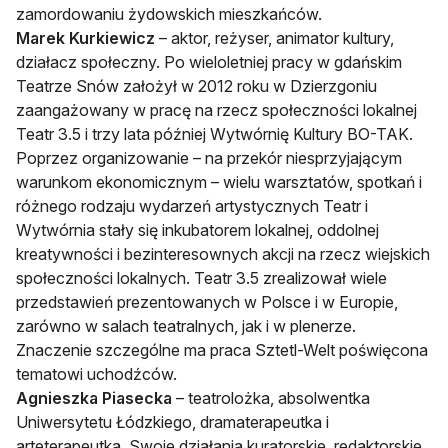
zamordowaniu żydowskich mieszkańców.
Marek Kurkiewicz
– aktor, reżyser, animator kultury,
działacz społeczny. Po wieloletniej pracy w gdańskim
Teatrze Snów założył w 2012 roku w Dzierzgoniu
zaangażowany w pracę na rzecz społeczności lokalnej
Teatr 3.5 i trzy lata później Wytwórnię Kultury BO-TAK.
Poprzez organizowanie – na przekór niesprzyjającym
warunkom ekonomicznym – wielu warsztatów, spotkań i
różnego rodzaju wydarzeń artystycznych Teatr i
Wytwórnia stały się inkubatorem lokalnej, oddolnej
kreatywności i bezinteresownych akcji na rzecz wiejskich
społeczności lokalnych. Teatr 3.5 zrealizował wiele
przedstawień prezentowanych w Polsce i w Europie,
zarówno w salach teatralnych, jak i w plenerze.
Znaczenie szczególne ma praca Sztetl-Welt poświęcona
tematowi uchodźców.
Agnieszka Piasecka
– teatrolożka, absolwentka
Uniwersytetu Łódzkiego, dramaterapeutka i
arteterapeutka. Swoje działania kuratorskie, redaktorskie,