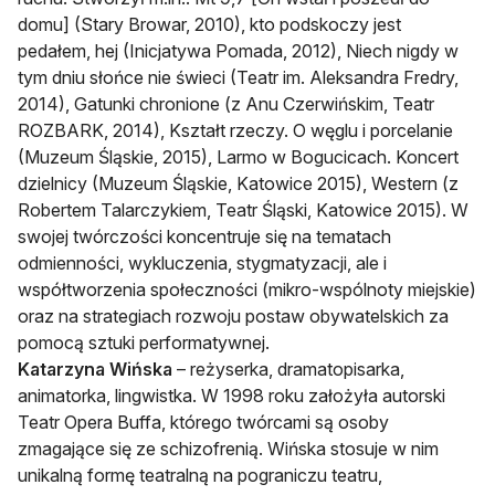
domu] (Stary Browar, 2010), kto podskoczy jest
pedałem, hej (Inicjatywa Pomada, 2012), Niech nigdy w
tym dniu słońce nie świeci (Teatr im. Aleksandra Fredry,
2014), Gatunki chronione (z Anu Czerwińskim, Teatr
ROZBARK, 2014), Kształt rzeczy. O węglu i porcelanie
(Muzeum Śląskie, 2015), Larmo w Bogucicach. Koncert
dzielnicy (Muzeum Śląskie, Katowice 2015), Western (z
Robertem Talarczykiem, Teatr Śląski, Katowice 2015). W
swojej twórczości koncentruje się na tematach
odmienności, wykluczenia, stygmatyzacji, ale i
współtworzenia społeczności (mikro-wspólnoty miejskie)
oraz na strategiach rozwoju postaw obywatelskich za
pomocą sztuki performatywnej.
Katarzyna Wińska
– reżyserka, dramatopisarka,
animatorka, lingwistka. W 1998 roku założyła autorski
Teatr Opera Buffa, którego twórcami są osoby
zmagające się ze schizofrenią. Wińska stosuje w nim
unikalną formę teatralną na pograniczu teatru,