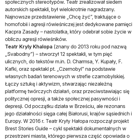
społecznych stereotypów. Teatr zrealizował siedem
autorskich spektakli, był wielokrotnie nagradzany.
Najnowsze przedstawienie „Chcę żyć”, traktujące o
homofobii i agresji rówieśniczej jest dedykowane pamięci
Kacpra Zasady – nastolatka, który odebrał sobie życie w
obliczu agresji rówieśników.
Teatr Kryly Khalopa
(znany do 2013 roku pod nazwą
„Svabodny”) – stworzył 12 spektakli, w tym pięć
ulicznych, do tekstów m.in. D. Charmsa, Y. Kupały, F.
Kafki, oraz spektakl pt. „Czernobyl” na podstawie
własnych badań terenowych w strefie czarnobylskiej.
Łączy sztukę i aktywizm, stwarzając niezależną
platformę twórczych działań, oraz przeciwstawiając się
politycznej opresji, a także społecznej pasywności i
depresji. Od początku działa w Brześciu, ale rezonans
jego działalności sięga całej Białorusi, krajów sąsiednich i
Europy. W 2016 r. Teatr Kryły Hałopa rozpoczął projekt
Brest Stories Guide – cykl spektakli dokumentalnych w
przestrzeni miasta, którego pierwsza część opowiada o