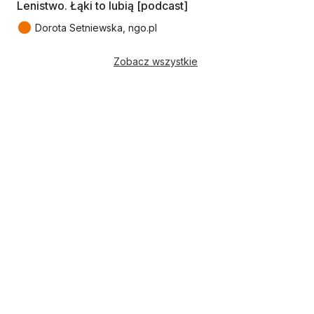
Lenistwo. Łąki to lubią [podcast]
●
Dorota Setniewska, ngo.pl
Zobacz wszystkie