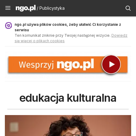
Publicystyka - ngo.pl
/ Publicystyka
ngo.pl używa plików cookies, żeby ułatwić Ci korzystanie z
serwisu
Ten komunikat zniknie przy Twojej następnej wizycie.
Dowiedz
się więcej o plikach cookies
edukacja kulturalna