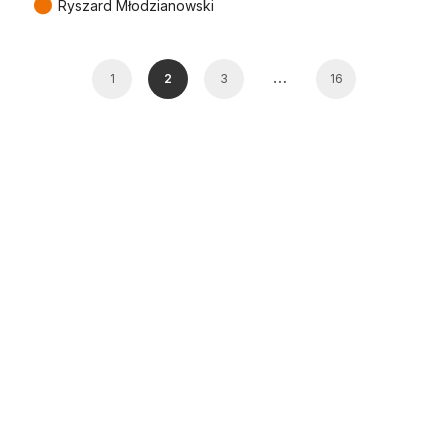
●
Ryszard Młodzianowski
…
1
2
3
16