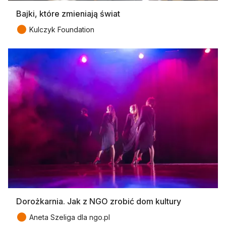
Bajki, które zmieniają świat
●
Kulczyk Foundation
Dorożkarnia. Jak z NGO zrobić dom kultury
●
Aneta Szeliga dla ngo.pl