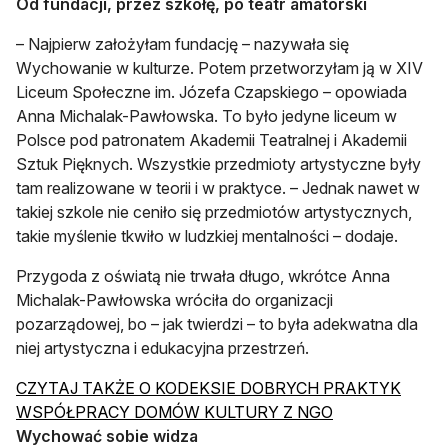
Od fundacji, przez szkołę, po teatr amatorski
– Najpierw założyłam fundację – nazywała się
Wychowanie w kulturze. Potem przetworzyłam ją w XIV
Liceum Społeczne im. Józefa Czapskiego – opowiada
Anna Michalak-Pawłowska. To było jedyne liceum w
Polsce pod patronatem Akademii Teatralnej i Akademii
Sztuk Pięknych. Wszystkie przedmioty artystyczne były
tam realizowane w teorii i w praktyce. – Jednak nawet w
takiej szkole nie ceniło się przedmiotów artystycznych,
takie myślenie tkwiło w ludzkiej mentalności – dodaje.
Przygoda z oświatą nie trwała długo, wkrótce Anna
Michalak-Pawłowska wróciła do organizacji
pozarządowej, bo – jak twierdzi – to była adekwatna dla
niej artystyczna i edukacyjna przestrzeń.
CZYTAJ TAKŻE O KODEKSIE DOBRYCH PRAKTYK
otwiera się w n
WSPÓŁPRACY DOMÓW KULTURY Z NGO
Wychować sobie widza