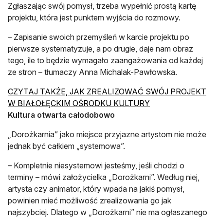
Zgłaszając swój pomysł, trzeba wypełnić prostą kartę
projektu, która jest punktem wyjścia do rozmowy.
– Zapisanie swoich przemyśleń w karcie projektu po
pierwsze systematyzuje, a po drugie, daje nam obraz
tego, ile to będzie wymagało zaangażowania od każdej
ze stron – tłumaczy Anna Michalak-Pawłowska.
CZYTAJ TAKŻE, JAK ZREALIZOWAĆ SWÓJ PROJEKT
otwiera się w nowej
W BIAŁOŁĘCKIM OŚRODKU KULTURY
Kultura otwarta całodobowo
„Dorożkarnia” jako miejsce przyjazne artystom nie może
jednak być całkiem „systemowa”.
– Kompletnie niesystemowi jesteśmy, jeśli chodzi o
terminy – mówi założycielka „Dorożkarni”. Według niej,
artysta czy animator, który wpada na jakiś pomysł,
powinien mieć możliwość zrealizowania go jak
najszybciej. Dlatego w „Dorożkarni” nie ma ogłaszanego