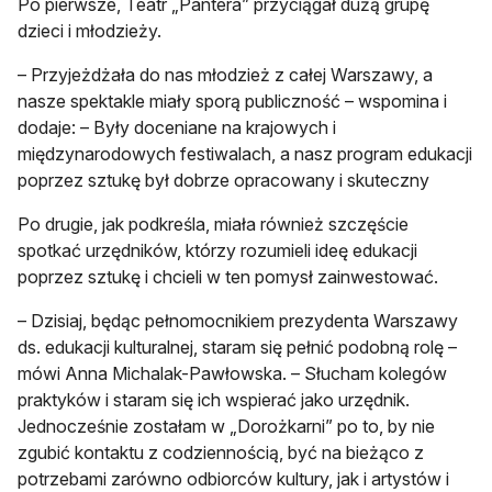
Po pierwsze, Teatr „Pantera” przyciągał dużą grupę
dzieci i młodzieży.
– Przyjeżdżała do nas młodzież z całej Warszawy, a
nasze spektakle miały sporą publiczność – wspomina i
dodaje: – Były doceniane na krajowych i
międzynarodowych festiwalach, a nasz program edukacji
poprzez sztukę był dobrze opracowany i skuteczny
Po drugie, jak podkreśla, miała również szczęście
spotkać urzędników, którzy rozumieli ideę edukacji
poprzez sztukę i chcieli w ten pomysł zainwestować.
– Dzisiaj, będąc pełnomocnikiem prezydenta Warszawy
ds. edukacji kulturalnej, staram się pełnić podobną rolę –
mówi Anna Michalak-Pawłowska. – Słucham kolegów
praktyków i staram się ich wspierać jako urzędnik.
Jednocześnie zostałam w „Dorożkarni” po to, by nie
zgubić kontaktu z codziennością, być na bieżąco z
potrzebami zarówno odbiorców kultury, jak i artystów i