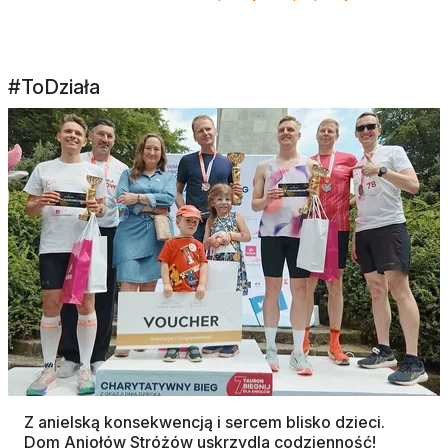
#ToDziała
Z anielską konsekwencją i sercem blisko dzieci.
Dom Aniołów Stróżów uskrzydla codzienność!