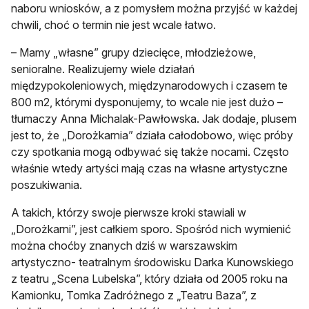
naboru wniosków, a z pomysłem można przyjść w każdej
chwili, choć o termin nie jest wcale łatwo.
– Mamy „własne” grupy dziecięce, młodzieżowe,
senioralne. Realizujemy wiele działań
międzypokoleniowych, międzynarodowych i czasem te
800 m2, którymi dysponujemy, to wcale nie jest dużo –
tłumaczy Anna Michalak-Pawłowska. Jak dodaje, plusem
jest to, że „Dorożkarnia” działa całodobowo, więc próby
czy spotkania mogą odbywać się także nocami. Często
właśnie wtedy artyści mają czas na własne artystyczne
poszukiwania.
A takich, którzy swoje pierwsze kroki stawiali w
„Dorożkarni”, jest całkiem sporo. Spośród nich wymienić
można choćby znanych dziś w warszawskim
artystyczno- teatralnym środowisku Darka Kunowskiego
z teatru „Scena Lubelska”, który działa od 2005 roku na
Kamionku, Tomka Zadróżnego z „Teatru Baza”, z