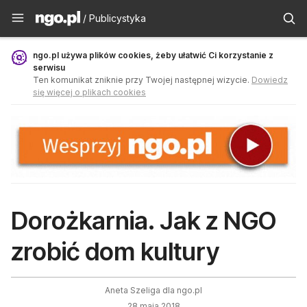
Publicystyka - ngo.pl
/ Publicystyka
ngo.pl używa plików cookies, żeby ułatwić Ci korzystanie z
serwisu
Ten komunikat zniknie przy Twojej następnej wizycie.
Dowiedz
się więcej o plikach cookies
Dorożkarnia. Jak z NGO
zrobić dom kultury
Aneta Szeliga dla ngo.pl
28 maja 2018