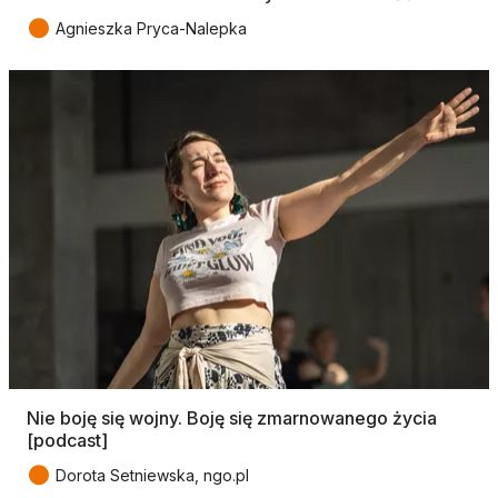
●
Agnieszka Pryca-Nalepka
Nie boję się wojny. Boję się zmarnowanego życia
[podcast]
●
Dorota Setniewska, ngo.pl