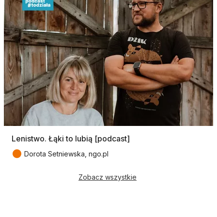
Lenistwo. Łąki to lubią [podcast]
●
Dorota Setniewska, ngo.pl
Zobacz wszystkie