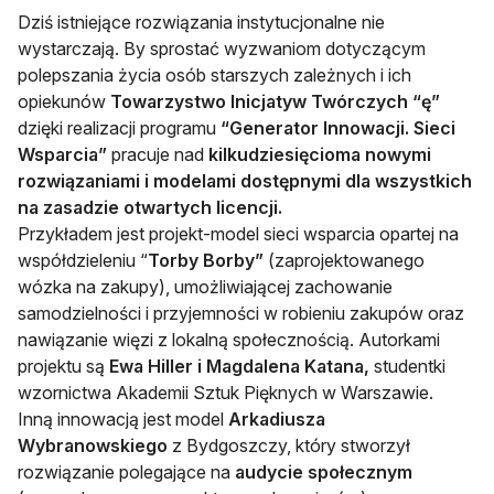
Dziś istniejące rozwiązania instytucjonalne nie
wystarczają. By sprostać wyzwaniom dotyczącym
polepszania życia osób starszych zależnych i ich
opiekunów
Towarzystwo Inicjatyw Twórczych “ę”
dzięki realizacji programu
“Generator Innowacji. Sieci
Wsparcia”
pracuje nad
kilkudziesięcioma nowymi
rozwiązaniami i modelami dostępnymi dla wszystkich
na zasadzie otwartych licencji.
Przykładem jest projekt-model sieci wsparcia opartej na
współdzieleniu “
Torby Borby”
(zaprojektowanego
wózka na zakupy), umożliwiającej zachowanie
samodzielności i przyjemności w robieniu zakupów oraz
nawiązanie więzi z lokalną społecznością. Autorkami
projektu są
Ewa Hiller i Magdalena Katana,
studentki
wzornictwa Akademii Sztuk Pięknych w Warszawie.
Inną innowacją jest model
Arkadiusza
Wybranowskiego
z Bydgoszczy, który stworzył
rozwiązanie polegające na
audycie społecznym