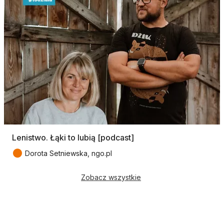
Lenistwo. Łąki to lubią [podcast]
●
Dorota Setniewska, ngo.pl
Zobacz wszystkie