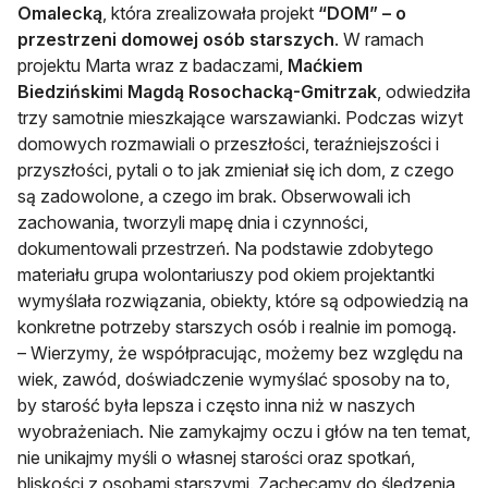
Omalecką
, która zrealizowała projekt
“DOM” – o
przestrzeni domowej osób starszych
. W ramach
projektu Marta wraz z badaczami,
Maćkiem
Biedzińskim
i
Magdą Rosochacką-Gmitrzak
, odwiedziła
trzy samotnie mieszkające warszawianki. Podczas wizyt
domowych rozmawiali o przeszłości, teraźniejszości i
przyszłości, pytali o to jak zmieniał się ich dom, z czego
są zadowolone, a czego im brak. Obserwowali ich
zachowania, tworzyli mapę dnia i czynności,
dokumentowali przestrzeń. Na podstawie zdobytego
materiału grupa wolontariuszy pod okiem projektantki
wymyślała rozwiązania, obiekty, które są odpowiedzią na
konkretne potrzeby starszych osób i realnie im pomogą.
–
Wierzymy, że współpracując, możemy bez względu na
wiek, zawód, doświadczenie wymyślać sposoby na to,
by starość była lepsza i często inna niż w naszych
wyobrażeniach. Nie zamykajmy oczu i głów na ten temat,
nie unikajmy myśli o własnej starości oraz spotkań,
bliskości z osobami starszymi. Zachęcamy do śledzenia