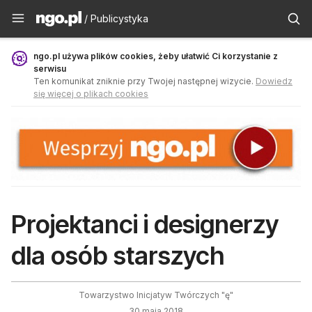
Publicystyka - ngo.pl
/ Publicystyka
ngo.pl używa plików cookies, żeby ułatwić Ci korzystanie z
serwisu
Ten komunikat zniknie przy Twojej następnej wizycie.
Dowiedz
się więcej o plikach cookies
Projektanci i designerzy
dla osób starszych
Towarzystwo Inicjatyw Twórczych "ę"
30 maja 2018