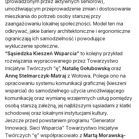
(prowadzonym przez aktywnych seniorów),
umożliwiającym przeprowadzenie zmian i dostosowanie
mieszkania do potrzeb osoby starszej przy
zaangażowaniu lokalnej społeczności. Model ten ma
odkrywać, jakie bariery architektoniczne i ergonomiczne
ograniczają ich samodzielność i powodujące
wykluczenie społeczne.
“Sąsiedzka Kieszeń Wsparcia”
to kolejny przykład
rozwiązania wypracowanego przez Towarzystwo
Inicjatyw Twórczych “ę”,
Natalię Gołubowską
oraz
Annę Stelmarczyk-Matraj
z Wołowa. Polega ono na
opracowaniu systemu komunikacji graficznej (kieszeni
wsparcia) do samodzielnego użycia umożliwiającego
komunikację oraz wymianę wzajemnych usług pomiędzy
osobą starszą zależną, jej najbliższymi sąsiadami z klatki
schodowej oraz lokalnymi instytucjami kultury.
Jeszcze przed powstaniem programu “Generator
Innowacji. Sieci Wsparcia” Towarzystwo Inicjatyw
Twórczych “ę” współpracowało z
Martą Morawską-