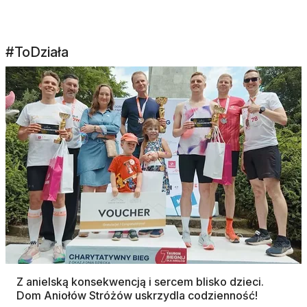
#ToDziała
Z anielską konsekwencją i sercem blisko dzieci.
Dom Aniołów Stróżów uskrzydla codzienność!