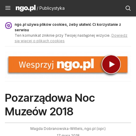
Publicystyka - ngo.pl
/ Publicystyka
ngo.pl używa plików cookies, żeby ułatwić Ci korzystanie z
serwisu
Ten komunikat zniknie przy Twojej następnej wizycie.
Dowiedz
się więcej o plikach cookies
Pozarządowa Noc
Muzeów 2018
Magda Dobranowska-Wittels, ngo.pl (opr.)
17 maja 2018