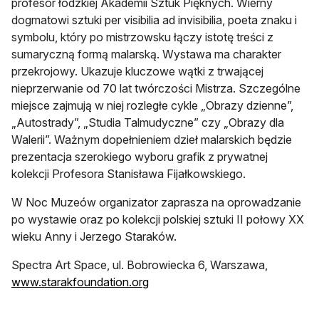
profesor łódzkiej Akademii Sztuk Pięknych. Wierny
dogmatowi sztuki per visibilia ad invisibilia, poeta znaku i
symbolu, który po mistrzowsku łączy istotę treści z
sumaryczną formą malarską. Wystawa ma charakter
przekrojowy. Ukazuje kluczowe wątki z trwającej
nieprzerwanie od 70 lat twórczości Mistrza. Szczególne
miejsce zajmują w niej rozległe cykle „Obrazy dzienne”,
„Autostrady”, „Studia Talmudyczne” czy „Obrazy dla
Walerii”. Ważnym dopełnieniem dzieł malarskich będzie
prezentacja szerokiego wyboru grafik z prywatnej
kolekcji Profesora Stanisława Fijałkowskiego.
W Noc Muzeów organizator zaprasza na oprowadzanie
po wystawie oraz po kolekcji polskiej sztuki II połowy XX
wieku Anny i Jerzego Staraków.
Spectra Art Space, ul. Bobrowiecka 6, Warszawa,
www.starakfoundation.org