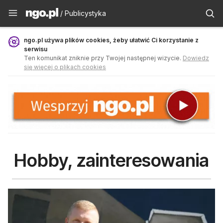
Publicystyka - ngo.pl
/ Publicystyka
ngo.pl używa plików cookies, żeby ułatwić Ci korzystanie z
serwisu
Ten komunikat zniknie przy Twojej następnej wizycie.
Dowiedz
się więcej o plikach cookies
Hobby, zainteresowania