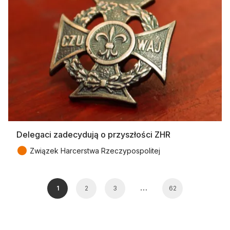
Delegaci zadecydują o przyszłości ZHR
●
Związek Harcerstwa Rzeczypospolitej
…
1
2
3
62