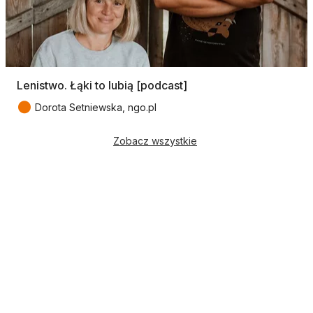
Lenistwo. Łąki to lubią [podcast]
●
Dorota Setniewska, ngo.pl
Zobacz wszystkie