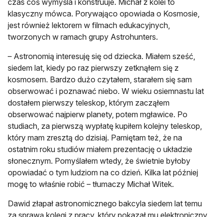
czas coś wymyśla i konstruuje. Michał z kolei to
klasyczny mówca. Porywająco opowiada o Kosmosie,
jest również lektorem w filmach edukacyjnych,
tworzonych w ramach grupy Astrohunters.
– Astronomią interesuję się od dziecka. Miałem sześć,
siedem lat, kiedy po raz pierwszy zetknąłem się z
kosmosem. Bardzo dużo czytałem, starałem się sam
obserwować i poznawać niebo. W wieku osiemnastu lat
dostałem pierwszy teleskop, którym zacząłem
obserwować najpierw planety, potem mgławice. Po
studiach, za pierwszą wypłatę kupiłem kolejny teleskop,
który mam zresztą do dzisiaj. Pamiętam też, że na
ostatnim roku studiów miałem prezentację o układzie
słonecznym. Pomyślałem wtedy, że świetnie byłoby
opowiadać o tym ludziom na co dzień. Kilka lat później
mogę to właśnie robić – tłumaczy Michał Witek.
Dawid złapał astronomicznego bakcyla siedem lat temu
za sprawą kolegi z pracy, który pokazał mu elektroniczny