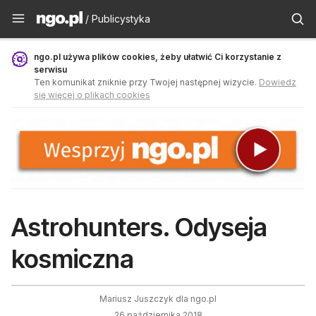
Publicystyka - ngo.pl
/ Publicystyka
ngo.pl używa plików cookies, żeby ułatwić Ci korzystanie z
serwisu
Ten komunikat zniknie przy Twojej następnej wizycie.
Dowiedz
się więcej o plikach cookies
Astrohunters. Odyseja
kosmiczna
Mariusz Juszczyk dla ngo.pl
26 października 2018