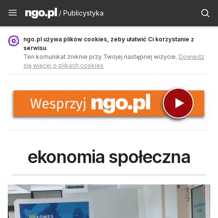
Publicystyka - ngo.pl
/ Publicystyka
ngo.pl używa plików cookies, żeby ułatwić Ci korzystanie z
serwisu
Ten komunikat zniknie przy Twojej następnej wizycie.
Dowiedz
się więcej o plikach cookies
ekonomia społeczna