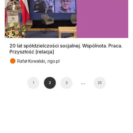
20 lat spółdzielczości socjalnej. Wspólnota. Praca.
Przyszłość [relacja]
●
Rafał Kowalski, ngo.pl
…
1
2
3
25