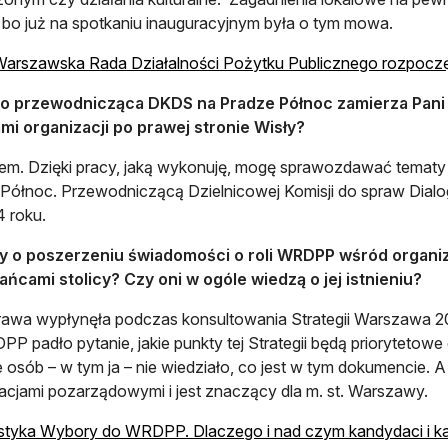
 bo już na spotkaniu inauguracyjnym była o tym mowa.
arszawska Rada Działalności Pożytku Publicznego rozpoczę
ko przewodnicząca DKDS na Pradze Północ zamierza Pani
mi organizacji po prawej stronie Wisły?
m. Dzięki pracy, jaką wykonuję, mogę sprawozdawać tematy z
Północ. Przewodniczącą Dzielnicowej Komisji do spraw Dia
 roku.
 o poszerzeniu świadomości o roli WRDPP wśród organiz
ńcami stolicy? Czy oni w ogóle wiedzą o jej istnieniu?
rawa wypłynęła podczas konsultowania Strategii Warszawa 
P padło pytanie, jakie punkty tej Strategii będą priorytetowe
e osób – w tym ja – nie wiedziało, co jest w tym dokumencie. 
acjami pozarządowymi i jest znaczący dla m. st. Warszawy.
styka Wybory do WRDPP. Dlaczego i nad czym kandydaci i k