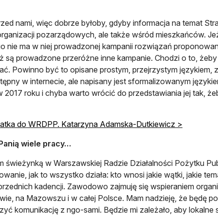
zed nami, więc dobrze byłoby, gdyby informacja na temat Strat
rganizacji pozarządowych, ale także wśród mieszkańców. Jeże
o nie ma w niej prowadzonej kampanii rozwiązań proponowa
ż są prowadzone przeróżne inne kampanie. Chodzi o to, żeby 
ć. Powinno być to opisane prostym, przejrzystym językiem, z
stępny w internecie, ale napisany jest sformalizowanym języ
 w 2017 roku i chyba warto wrócić do przedstawiania jej tak, 
atka do WRDPP. Katarzyna Adamska-Dutkiewicz >
Panią wiele pracy…
m świeżynką w Warszawskiej Radzie Działalności Pożytku Pu
wanie, jak to wszystko działa: kto wnosi jakie wątki, jakie t
rzednich kadencji. Zawodowo zajmuję się wspieraniem organ
ie, na Mazowszu i w całej Polsce. Mam nadzieję, że będę p
zyć komunikację z ngo-sami. Będzie mi zależało, aby lokalne 