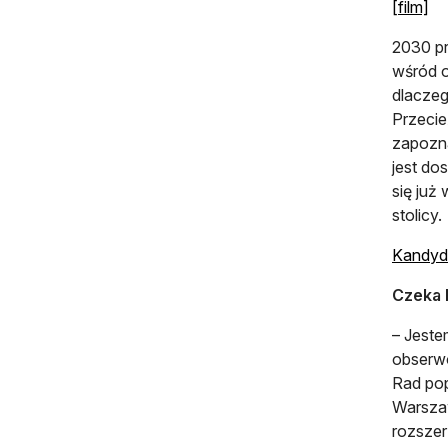
[film]
2030 pr
wśród o
dlaczeg
Przecie
zapozna
jest do
się już
stolicy.
Kandyd
Czeka 
– Jeste
obserwo
Rad pop
Warszaw
rozszer