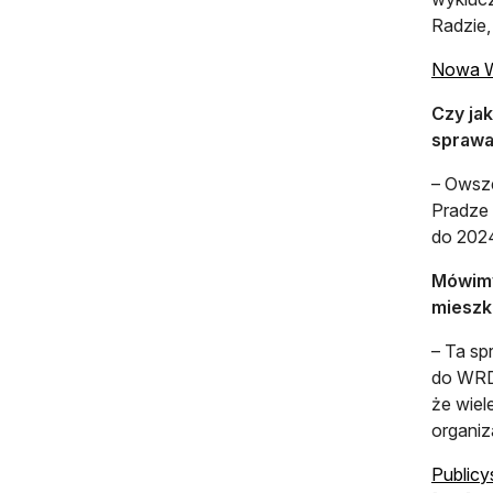
Radzie,
Nowa W
Czy ja
sprawa
– Owsze
Pradze 
do 2024
Mówimy
mieszka
– Ta sp
do WRDP
że wiel
organiz
Publicy