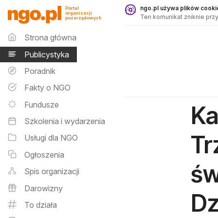
Publicystyka - ngo.pl
ngo.pl używa plików cookie
Portal
organizacji
Ten komunikat zniknie przy
pozarządowych
Menu główne
Strona główna
Publicystyka
Poradnik
Fakty o NGO
Fundusze
Ka
Szkolenia i wydarzenia
Tr
Usługi dla NGO
Ogłoszenia
św
Spis organizacji
Darowizny
Dz
To działa