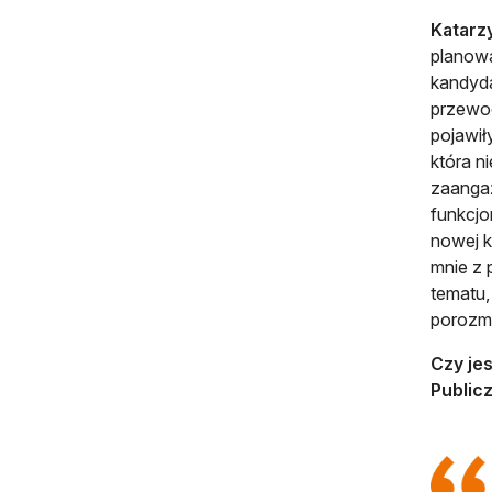
Katarz
planowa
kandyda
przewod
pojawił
która n
zaangaż
funkcj
nowej k
mnie z 
tematu,
porozma
Czy jes
Public