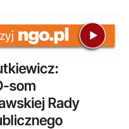
tkiewicz:
O-som
awskiej Rady
ublicznego