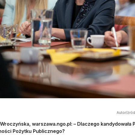
Autor/źró
Wroczyńska, warszawa.ngo.pl: –
Dlaczego kandydowała P
lności Pożytku Publicznego?