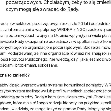
pozarządowych. Chciałabym, żeby to się zmieniło
czym mogą się zwracać do Rady.
acuję w sektorze pozarządowym przeszło 20 lat i uczestnicz
st z informacjami o współpracy WRDPP z NGO rzadko się sp
a, a potem wybuch wojny na Ukrainie wpłynęły na wiele płas
awiciele Rady okazjonalnie uczestniczyli w spotkaniach z kom
conych ogólnie organizacjom pozarządowym. Szczerze mówią
łam. Podejrzewam, że inne organizacje również nie znają roli 
ności Pożytku Publicznego. Nie wiedzą, czy i jaka jest możli
ościami, problemami, sukcesami.
żna to zmienić?
iażby dzięki wypracowaniu systemu komunikacji pomiędzy W
zyłby system mailingowy lub profil w mediach społecznościo
ndencją pomiędzy Radą a komisjami dzielnicowymi. Chodzi też
dowe, które mają różnego rodzaju kłopoty, na przykład z real
dem, wiedziały, że mogą liczyć na pomoc Rady. Mogły by się 