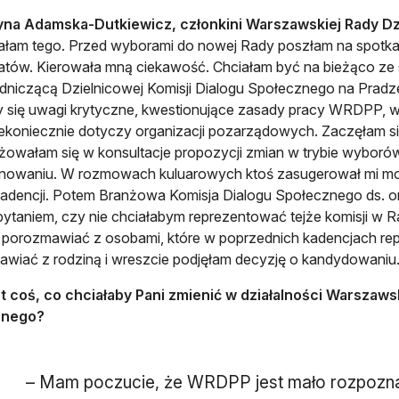
yna Adamska-Dutkiewicz, członkini Warszawskiej Rady Dzi
łam tego. Przed wyborami do nowej Rady poszłam na spotka
tów. Kierowała mną ciekawość. Chciałam być na bieżąco ze s
niczącą Dzielnicowej Komisji Dialogu Społecznego na Pradz
y się uwagi krytyczne, kwestionujące zasady pracy WRDPP, w
iekoniecznie dotyczy organizacji pozarządowych. Zaczęłam 
owałam się w konsultacje propozycji zmian w trybie wyborów 
onowaniu. W rozmowach kuluarowych ktoś zasugerował mi 
adencji. Potem Branżowa Komisja Dialogu Społecznego ds. org
pytaniem, czy nie chciałabym reprezentować tejże komisji w 
 porozmawiać z osobami, które w poprzednich kadencjach r
wiać z rodziną i wreszcie podjęłam decyzję o kandydowaniu.
t coś, co chciałaby Pani zmienić w działalności Warszaws
znego?
– Mam poczucie, że WRDPP jest mało rozpozna