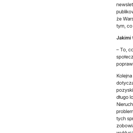
newslet
publiko
że Wars
tym, co
Jakimi
– To, c
społecz
poprawi
Kolejna
dotyczą
pozyski
długo l
Nieruch
problem
tych sp
zobowią
wyklucz