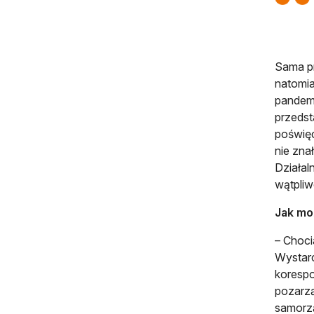
Sama pr
natomia
pandemi
przedst
poświę
nie zna
Działal
wątpliw
Jak mo
– Choc
Wystarc
korespo
pozarzą
samorzą