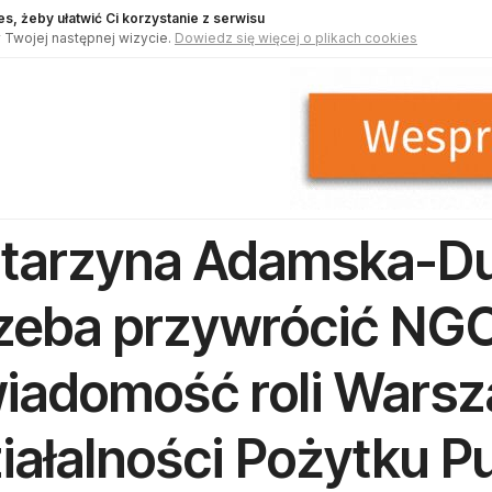
s, żeby ułatwić Ci korzystanie z serwisu
 Twojej następnej wizycie.
Dowiedz się więcej o plikach cookies
tarzyna Adamska-Du
zeba przywrócić NG
iadomość roli Warsz
iałalności Pożytku P