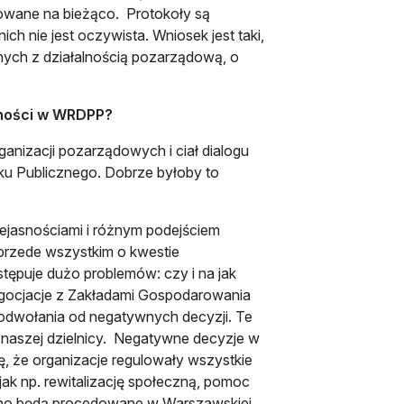
kowane na bieżąco. Protokoły są
ch nie jest oczywista. Wniosek jest taki,
nych z działalnością pozarządową, o
alności w WRDPP?
anizacji pozarządowych i ciał dialogu
ku Publicznego. Dobrze byłoby to
iejasnościami i różnym podejściem
 przede wszystkim o kwestie
tępuje dużo problemów: czy i na jak
gocjacje z Zakładami Gospodarowania
 odwołania od negatywnych decyzji. Te
ko naszej dzielnicy. Negatywne decyzje w
, że organizacje regulowały wszystkie
jak np. rewitalizację społeczną, pomoc
ewno będą procedowane w Warszawskiej