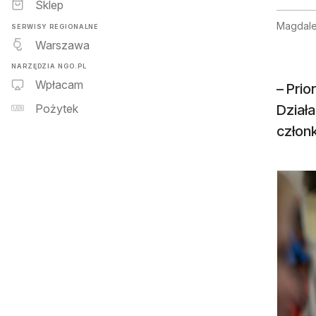
Sklep
Magdale
SERWISY REGIONALNE
Warszawa
NARZĘDZIA NGO.PL
Wpłacam
– Pri
Dział
Pożytek
członk