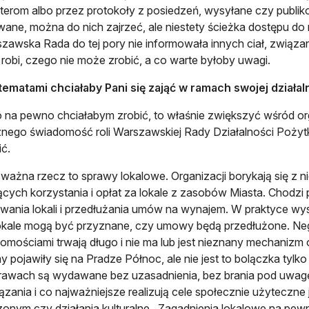
terom albo przez protokoły z posiedzeń, wysyłane czy publi
wane, można do nich zajrzeć, ale niestety ścieżka dostępu do ni
zawska Rada do tej pory nie informowała innych ciał, związa
 robi, czego nie może zrobić, a co warte byłoby uwagi.
 tematami chciałaby Pani się zająć w ramach swojej dział
o na pewno chciałabym zrobić, to właśnie zwiększyć wśród org
nego świadomość roli Warszawskiej Rady Działalności Pożyt
ć.
 ważna rzecz to sprawy lokalowe. Organizacji borykają się z n
cych korzystania i opłat za lokale z zasobów Miasta. Chodzi
wania lokali i przedłużania umów na wynajem. W praktyce wys
okale mogą być przyznane, czy umowy będą przedłużone. Ne
omościami trwają długo i nie ma lub jest nieznany mechanizm
y pojawiły się na Pradze Północ, ale nie jest to bolączka tyl
rawach są wydawane bez uzasadnienia, bez brania pod uwagę
zania i co najważniejsze realizują cele społecznie użyteczne 
onym czy działania kulturalne. Zagadnienia lokalowe na p