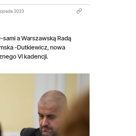
stopada 2023
GO-sami a Warszawską Radą
amska -Dutkiewicz, nowa
znego VI kadencji.