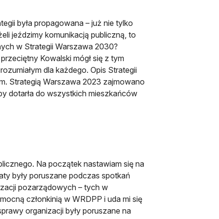
egii była propagowana – już nie tylko
li jeździmy komunikacją publiczną, to
nych w Strategii Warszawa 2030?
przeciętny Kowalski mógł się z tym
rozumiałym dla każdego. Opis Strategii
kiem. Strategią Warszawa 2023 zajmowano
żeby dotarła do wszystkich mieszkańców
blicznego. Na początek nastawiam się na
ematy były poruszane podczas spotkań
izacji pozarządowych – tych w
omocną członkinią w WRDPP i uda mi się
sprawy organizacji były poruszane na