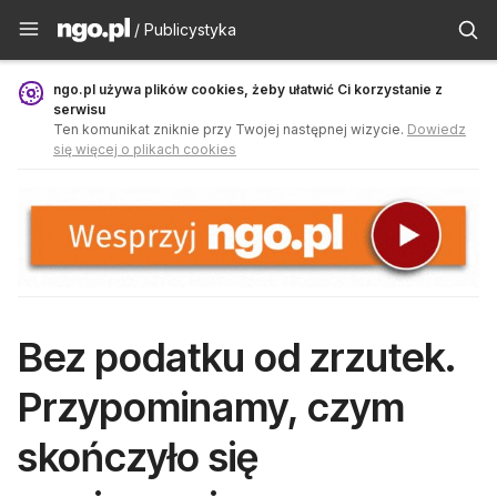
Publicystyka - ngo.pl
/ Publicystyka
ngo.pl używa plików cookies, żeby ułatwić Ci korzystanie z
serwisu
Ten komunikat zniknie przy Twojej następnej wizycie.
Dowiedz
się więcej o plikach cookies
Bez podatku od zrzutek.
Przypominamy, czym
skończyło się