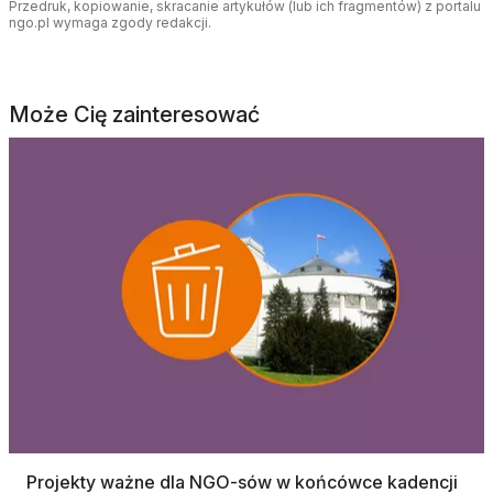
Przedruk, kopiowanie, skracanie artykułów (lub ich fragmentów) z portalu
ngo.pl wymaga zgody redakcji.
Może Cię zainteresować
Projekty ważne dla NGO-sów w końcówce kadencji