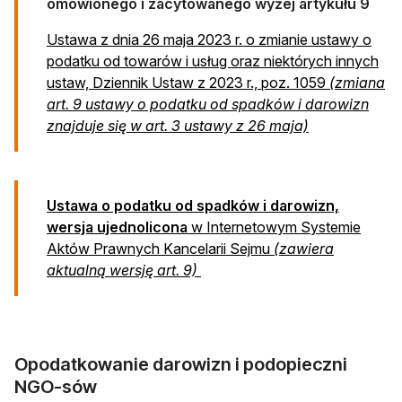
omówionego i zacytowanego wyżej artykułu 9
Ustawa z dnia 26 maja 2023 r. o zmianie ustawy o
podatku od towarów i usług oraz niektórych innych
ustaw, Dziennik Ustaw z 2023 r., poz. 1059
(zmiana
art. 9 ustawy o podatku od spadków i darowizn
otwiera się w 
znajduje się w art. 3 ustawy z 26 maja)
Ustawa o podatku od spadków i darowizn,
wersja ujednolicona
w Internetowym Systemie
Aktów Prawnych Kancelarii Sejmu
(zawiera
otwiera się w nowej karcie
aktualną wersję art. 9)
Opodatkowanie darowizn i podopieczni
NGO-sów