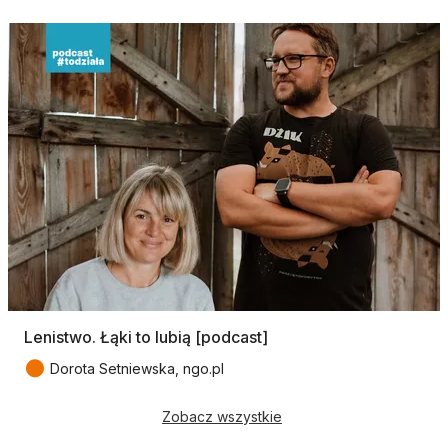
Lenistwo. Łąki to lubią [podcast]
●
Dorota Setniewska, ngo.pl
Zobacz wszystkie