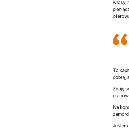
włosy, 
pienięd
oferow
To kapi
dobrą, 
Zdaję s
pracow
Na końc
zamordy
Jestem 