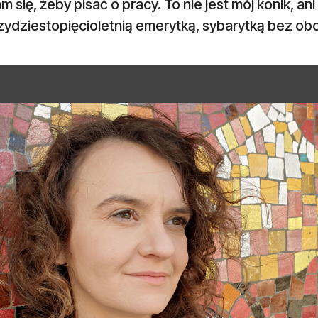
m się, żeby pisać o pracy. To nie jest mój konik, 
rzydziestopięcioletnią emerytką, sybarytką bez o