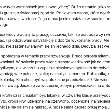
 w tych wyznaniach jest słowo „chcę”. Dużo ostatnio, jako 
iu granic, o świadomej zgodzie. Podziwiam osoby, które
wybi
finansowej, wartość. Tego etosu ja nie dostałam w spadku, on 
wego.
ież kiedy pracuję, to pracuję uczciwie, tak, że pracodawcy 
ć. I ja odczuwam satysfakcję z dobrze wykonanej pracy. Ale 
bić, nie zastanawiałabym się ani jednego dnia. Decyzja jest w
połeczna w temacie pracy szwankuje. Praca obrosła mitami
aniami. W świecie pracy widać niesprawiedliwość jak na dło
tliwym, a z wierzchu zupełnie niewinnym pytaniem dorosłych:
wpadają w tę pułapkę, siatkę na motyle z marzeń. Policjantką, n
kolanką. Kim chcą być współczesne przedszkolaki? Nie wiem
kierowcą. Jeszcze za wcześnie, żebym powiedziała mu o Bu
z krótki czas chciałam być lekarką, w czwartej klasie przerys
ytu, droga krwi utlenionej na czerwono, odtlenionej na niebies
 Może nie dałam się nabrać. A może sama deprecjonuję moją „