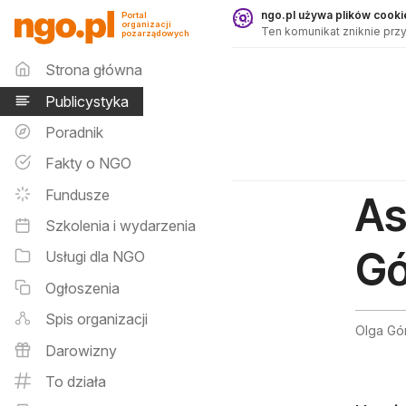
Publicystyka - ngo.pl
ngo.pl używa plików cookie
Portal
organizacji
Ten komunikat zniknie przy
pozarządowych
Menu główne
Strona główna
Publicystyka
Poradnik
Fakty o NGO
Fundusze
As
Szkolenia i wydarzenia
Gó
Usługi dla NGO
Ogłoszenia
Spis organizacji
Olga Gór
Darowizny
To działa