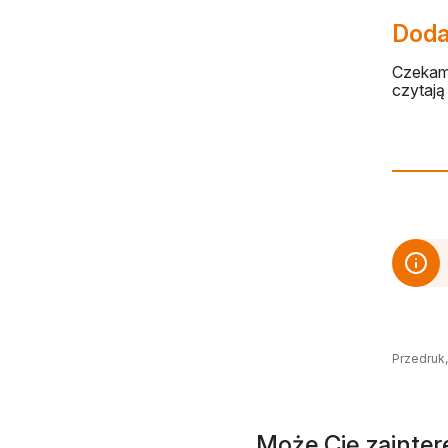
Dodaj
Czekamy
czytają 
Przedruk,
Może Cię zainte