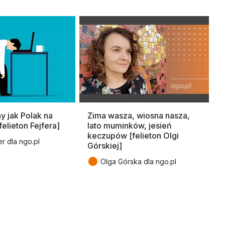
 jak Polak na
Zima wasza, wiosna nasza,
elieton Fejfera]
lato muminków, jesień
keczupów [felieton Olgi
er dla ngo.pl
Górskiej]
●
Olga Górska dla ngo.pl