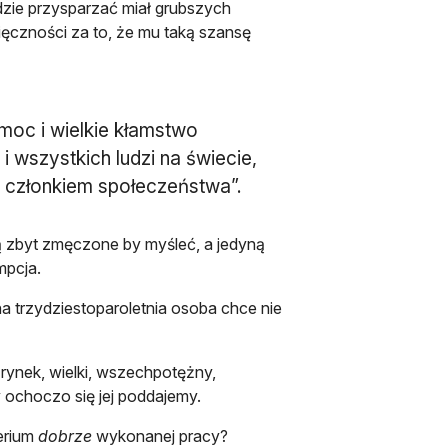
gdzie przysparzać miał grubszych
ęczności za to, że mu taką szansę
moc i wielkie kłamstwo
 wszystkich ludzi na świecie,
 członkiem społeczeństwa”.
są zbyt zmęczone by myśleć, a jedyną
mpcja.
na trzydziestoparoletnia osoba chce nie
rynek, wielki, wszechpotężny,
 ochoczo się jej poddajemy.
erium
dobrze
wykonanej pracy?