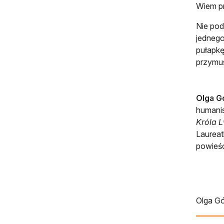
Wiem pr
Nie pod
jednego
pułapkę
przymus
Olga G
humanis
Króla 
Laureat
powieśc
Olga G