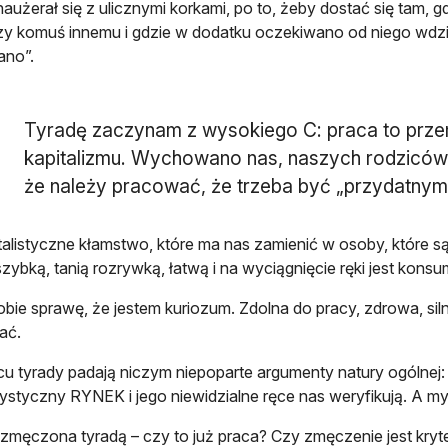
naużerał się z ulicznymi korkami, po to, żeby dostać się tam, 
zy komuś innemu i gdzie w dodatku oczekiwano od niego wdzi
ano”.
Tyradę zaczynam z wysokiego C: praca to prze
kapitalizmu. Wychowano nas, naszych rodziców i
że należy pracować, że trzeba być „przydatnym
talistyczne kłamstwo, które ma nas zamienić w osoby, które 
szybką, tanią rozrywką, łatwą i na wyciągnięcie ręki jest konsu
obie sprawę, że jestem kuriozum. Zdolna do pracy, zdrowa, sil
ać.
u tyrady padają niczym niepoparte argumenty natury ogólnej: 
styczny RYNEK i jego niewidzialne ręce nas weryfikują. A my
zmęczona tyradą – czy to już praca? Czy zmęczenie jest kryt