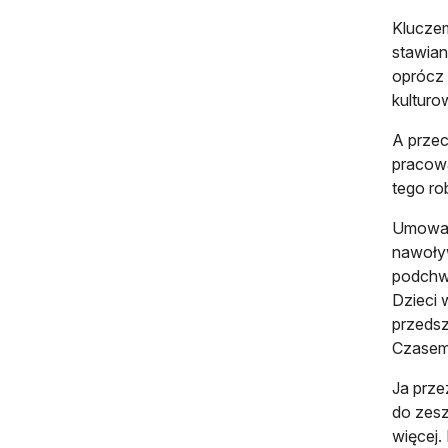
Kluczem
stawian
oprócz 
kulturo
A przec
pracowa
tego ro
Umowa s
nawoływ
podchwy
Dzieci 
przedsz
Czasem 
Ja prze
do zesz
więcej.