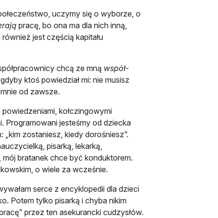
społeczeństwo, uczymy się o wyborze, o
erają
pracę, bo ona ma dla nich inną,
również jest częścią kapitału
i współpracownicy chcą ze mną
współ
-
gdyby ktoś powiedział mi: nie musisz
e mnie od zawsze.
, powiedzeniami, kołczingowymi
ni. Programowani jesteśmy od dziecka
 „kim zostaniesz, kiedy dorośniesz”.
auczycielką, pisarką, lekarką,
, mój bratanek chce być konduktorem.
kowskim, o wiele za wcześnie.
owywałam serce z encyklopedii dla dzieci
ko. Potem tylko pisarką i chyba nikim
pracę” przez ten asekurancki cudzysłów.