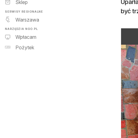
Uparła
Sklep
być t
SERWISY REGIONALNE
Warszawa
NARZĘDZIA NGO.PL
Wpłacam
Pożytek