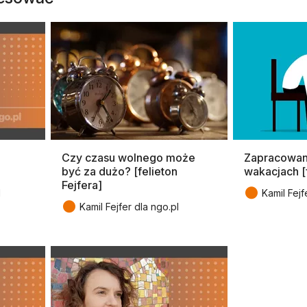
Czy czasu wolnego może
Zapracowany
być za dużo? [felieton
wakacjach [f
Fejfera]
●
l
Kamil Fejf
●
Kamil Fejfer dla ngo.pl