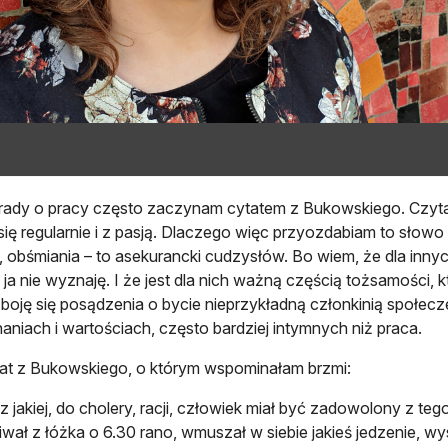
rady o pracy często zaczynam cytatem z Bukowskiego. Czytani
się regularnie i z pasją. Dlaczego więc przyozdabiam to sło
, obśmiania – to asekurancki cudzysłów. Bo wiem, że dla inny
 ja nie wyznaję. I że jest dla nich ważną częścią tożsamości, 
 boję się posądzenia o bycie nieprzykładną członkinią społec
aniach i wartościach, często bardziej intymnych niż praca.
at z Bukowskiego, o którym wspominałam brzmi:
z jakiej, do cholery, racji, człowiek miał być zadowolony z te
wał z łóżka o 6.30 rano, wmuszał w siebie jakieś jedzenie, wys