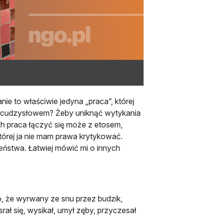
e to właściwie jedyna „praca”, której
wo cudzysłowem? Żeby uniknąć wytykania
ch praca łączyć się może z etosem,
której ja nie mam prawa krytykować.
zeństwa. Łatwiej mówić mi o innych
go, że wyrwany ze snu przez budzik,
rał się, wysikał, umył zęby, przyczesał