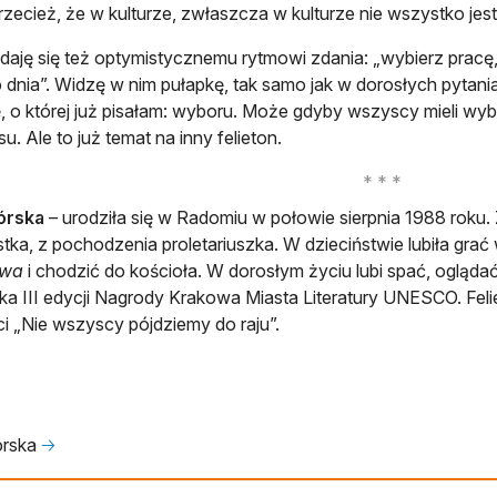
zecież, że w kulturze, zwłaszcza w kulturze nie wszystko jest
daję się też optymistycznemu rytmowi zdania: „wybierz pracę, 
 dnia”. Widzę w nim pułapkę, tak samo jak w dorosłych pytan
, o której już pisałam: wyboru. Może gdyby wszyscy mieli wyb
u. Ale to już temat na inny felieton.
órska
– urodziła się w Radomiu w połowie sierpnia 1988 roku
tka, z pochodzenia proletariuszka. W dzieciństwie lubiła grać 
Lwa
i chodzić do kościoła. W dorosłym życiu lubi spać, oglądać s
ka III edycji Nagrody Krakowa Miasta Literatury UNESCO. Feli
i „Nie wszyscy pójdziemy do raju”.
órska
🡢