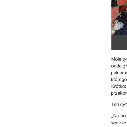
Moje ty
oddaję 
palcami
którego
Krótko:
przekon
Ten cyt
„No bo 
wyskaki