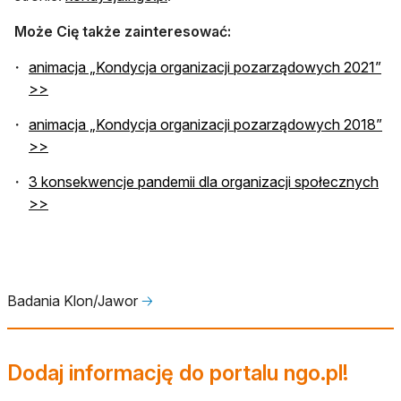
Może Cię także zainteresować:
animacja „Kondycja organizacji pozarządowych 2021”
otwiera się w nowej karcie
>>
animacja „Kondycja organizacji pozarządowych 2018”
otwiera się w nowej karcie
>>
3 konsekwencje pandemii dla organizacji społecznych
otwiera się w nowej karcie
>>
Badania Klon/Jawor
🡢
Dodaj informację do portalu ngo.pl!