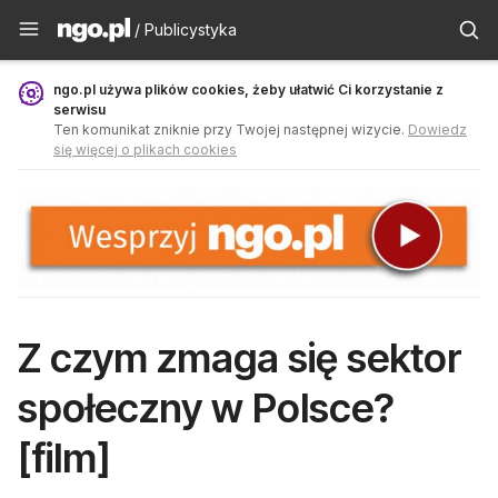
Publicystyka - ngo.pl
/ Publicystyka
ngo.pl używa plików cookies, żeby ułatwić Ci korzystanie z
serwisu
Ten komunikat zniknie przy Twojej następnej wizycie.
Dowiedz
się więcej o plikach cookies
Z czym zmaga się sektor
społeczny w Polsce?
[film]