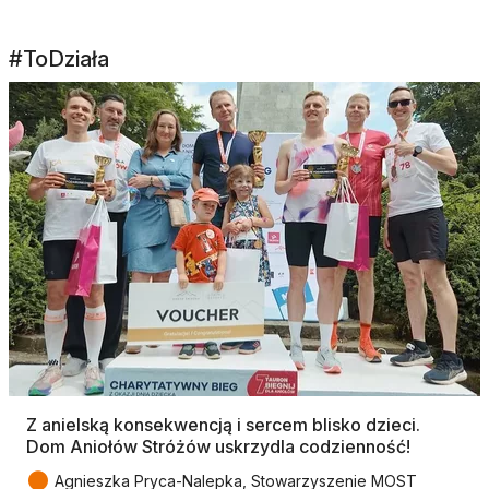
#ToDziała
Z anielską konsekwencją i sercem blisko dzieci.
Dom Aniołów Stróżów uskrzydla codzienność!
●
Agnieszka Pryca-Nalepka, Stowarzyszenie MOST