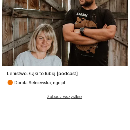
Lenistwo. Łąki to lubią [podcast]
●
Dorota Setniewska, ngo.pl
Zobacz wszystkie