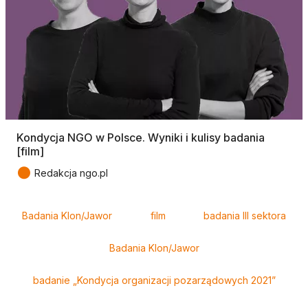
Kondycja NGO w Polsce. Wyniki i kulisy badania
[film]
●
Redakcja ngo.pl
Tagi
Badania Klon/Jawor
film
badania III sektora
Badania Klon/Jawor
badanie „Kondycja organizacji pozarządowych 2021”