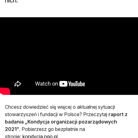
nich.
Chcesz dowiedzieć się więcej o aktualnej sytuacji
stowarzyszeń i fundacji w Polsce? Przeczytaj
raport z
badania „Kondycja organizacji pozarządowych
2021”
. Pobierzesz go bezpłatnie na
otwiera się w nowej karcie
stronie:
kondycja.ngo.pl
.