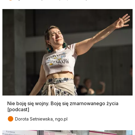
Nie boję się wojny. Boję się zmarnowanego życia
[podcast]
●
Dorota Setniewska, ngo.pl