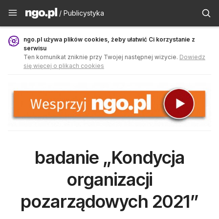
Publicystyka - ngo.pl
/ Publicystyka
ngo.pl używa plików cookies, żeby ułatwić Ci korzystanie z
serwisu
Ten komunikat zniknie przy Twojej następnej wizycie.
Dowiedz
się więcej o plikach cookies
badanie „Kondycja
organizacji
pozarządowych 2021”