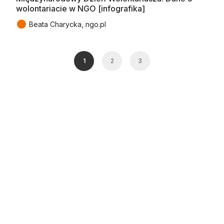
wolontariacie w NGO [infografika]
●
Beata Charycka, ngo.pl
1
2
3