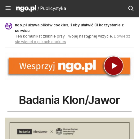
Publicystyka - ngo.pl
/ Publicystyka
ngo.pl używa plików cookies, żeby ułatwić Ci korzystanie z
serwisu
Ten komunikat zniknie przy Twojej następnej wizycie.
Dowiedz
się więcej o plikach cookies
Badania Klon/Jawor