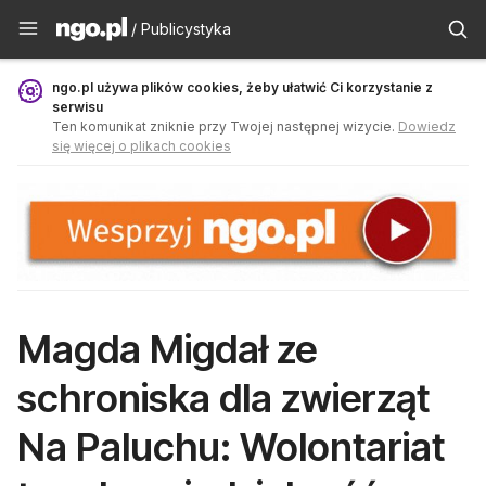
Publicystyka - ngo.pl
/ Publicystyka
ngo.pl używa plików cookies, żeby ułatwić Ci korzystanie z
serwisu
Ten komunikat zniknie przy Twojej następnej wizycie.
Dowiedz
się więcej o plikach cookies
Magda Migdał ze
schroniska dla zwierząt
Na Paluchu: Wolontariat