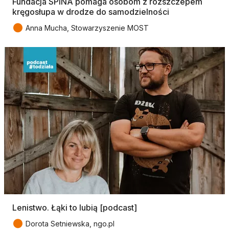
Fundacja SPINA pomaga osobom z rozszczepem
kręgosłupa w drodze do samodzielności
●
Anna Mucha, Stowarzyszenie MOST
Lenistwo. Łąki to lubią [podcast]
●
Dorota Setniewska, ngo.pl