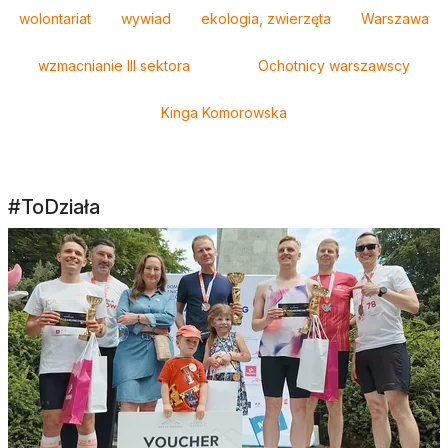
Tagi
wolontariat
wywiad
ekologia, zwierzęta
Warszawa
wzmacnianie III sektora
Ochotnicy warszawscy
Kinga Komorowska
#ToDziała