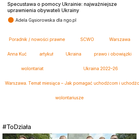
Specustawa o pomocy Ukrainie: najważniejsze
uprawnienia obywateli Ukrainy
●
Adela Gąsiorowska dla ngo.pl
Tagi
Poradnik / nowości prawne
SCWO
Warszawa
Anna Kuć
artykuł
Ukraina
prawo i obowiązki
wolontariat
Ukraina 2022–26
Warszawa. Temat miesiąca – Jak pomagać uchodźcom i uchodźc
wolontariusze
#ToDziała