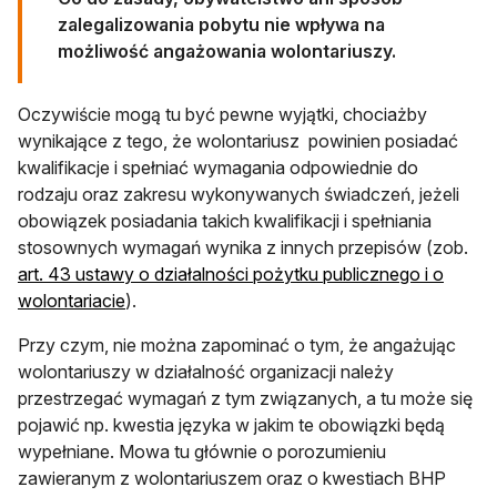
zalegalizowania pobytu nie wpływa na
możliwość angażowania wolontariuszy.
Oczywiście mogą tu być pewne wyjątki, chociażby
wynikające z tego, że wolontariusz powinien posiadać
kwalifikacje i spełniać wymagania odpowiednie do
rodzaju oraz zakresu wykonywanych świadczeń, jeżeli
obowiązek posiadania takich kwalifikacji i spełniania
stosownych wymagań wynika z innych przepisów (zob.
art. 43 ustawy o działalności pożytku publicznego i o
otwiera się w nowej karcie
wolontariacie
).
Przy czym, nie można zapominać o tym, że angażując
wolontariuszy w działalność organizacji należy
przestrzegać wymagań z tym związanych, a tu może się
pojawić np. kwestia języka w jakim te obowiązki będą
wypełniane. Mowa tu głównie o porozumieniu
zawieranym z wolontariuszem oraz o kwestiach BHP