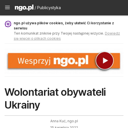
Publicystyka - ngo.pl
/ Publicystyka
ngo.pl używa plików cookies, żeby ułatwić Ci korzystanie z
serwisu
Ten komunikat zniknie przy Twojej następnej wizycie.
Dowiedz
się więcej o plikach cookies
Wolontariat obywateli
Ukrainy
Anna Kuć, ngo.pl
25 kwietnia 2022