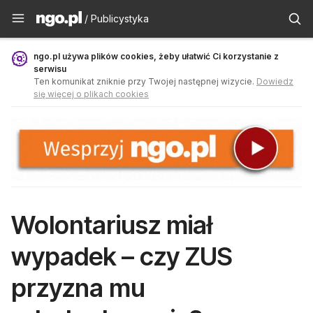
Publicystyka - ngo.pl
/ Publicystyka
ngo.pl używa plików cookies, żeby ułatwić Ci korzystanie z
serwisu
Ten komunikat zniknie przy Twojej następnej wizycie.
Dowiedz
się więcej o plikach cookies
Wolontariusz miał
wypadek – czy ZUS
przyzna mu