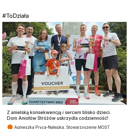
#ToDziała
Z anielską konsekwencją i sercem blisko dzieci.
Dom Aniołów Stróżów uskrzydla codzienność!
●
Agnieszka Pryca-Nalepka, Stowarzyszenie MOST