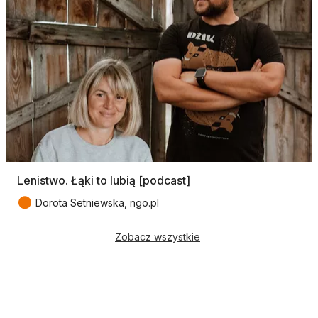
Lenistwo. Łąki to lubią [podcast]
●
Dorota Setniewska, ngo.pl
Zobacz wszystkie