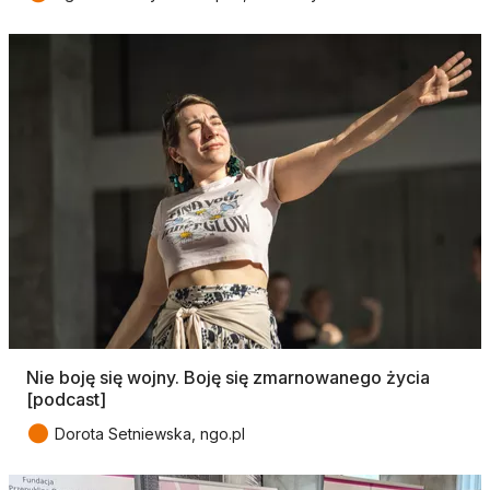
Nie boję się wojny. Boję się zmarnowanego życia
[podcast]
●
Dorota Setniewska, ngo.pl