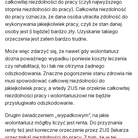
całkowitej niezdolności do pracy (czyli najwyższego
stopnia niezdolności do pracy). Całkowita niezdolność
do pracy oznacza, że dana osoba utraciła zdolność do
wykonywania jakiejkolwiek pracy, czyli że stan danej
osoby jest (i będzie) bardzo zły. Uzyskanie takiego
orzeczenia jest zatem bardzo trudne.
Może więc zdarzyć się, że nawet gdy wolontariusz
dozna poważnego wypadku i poniesie koszty leczenia
czy rehabilitacji, to i tak nie otrzyma żadnego
odszkodowania. Znaczne pogorszenie stanu zdrowia nie
musi spowodować całkowej niezdolności do
jakiejkolwiek pracy, a wtedy ZUS nie orzeknie całkowitej
niezdolności pracy i wolontariuszowi nie będzie
przysługiwało odszkodowanie.
Drugim świadczeniem „wypadkowym”, na jakie
wolontariusz mógłby liczyć jest renta. Do przyznania
renty też jest konieczne orzeczenie przez ZUS (lekarza
orzecznika) niezdolności do pracy. Z tym, że w tej