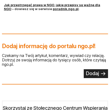
otwiera się w nowej karcie
Jak przestrzegać prawa w NGO
,
jakie przepisy są ważne dla
otwiera się w nowej karcie
otwiera się w nowej
NGO
– dowiesz się w serwisie
poradnik.ngo.pl
.
Dodaj informację do portalu ngo.pl!
Czekamy na Twój artykuł, komentarz, wywiad czy relację.
Dotrzyj ze swoją informacją do tysięcy osób, które czytają
ngo.pl.
Dodaj
Skorzystaj ze Stołecznego Centrum Wspierania