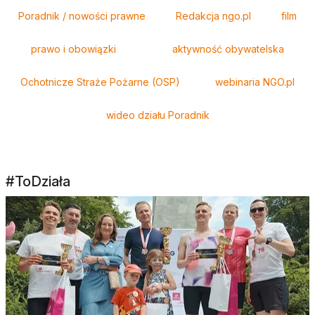
Tagi
Poradnik / nowości prawne
Redakcja ngo.pl
film
prawo i obowiązki
aktywność obywatelska
Ochotnicze Straże Pożarne (OSP)
webinaria NGO.pl
wideo działu Poradnik
#ToDziała