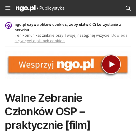
Publicystyka - ngo.pl
/ Publicystyka
ngo.pl używa plików cookies, żeby ułatwić Ci korzystanie z
serwisu
Ten komunikat zniknie przy Twojej następnej wizycie.
Dowiedz
się więcej o plikach cookies
Walne Zebranie
Członków OSP –
praktycznie [film]