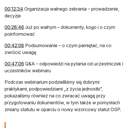
otwiera się w nowej karcie
00:12:34
Organizacja walnego zebrania – prowadzenie,
decyzje
otwiera się w nowej karcie
00:28:46
Już po walnym – dokumenty, kogo i o czym
poinformować
otwiera się w nowej karcie
00:42:08
Podsumowanie – o czym pamiętać, na co
zwrócić uwagę
otwiera się w nowej karcie
00:47:06
Q&A – odpowiedzi na pytania od uczestniczek i
uczestników webinaru
Podczas webinarium podzieliliśmy się dobrymi
praktykami, podpowiedziami „z życia jednostki”,
pokazaliśmy również na co zwracać uwagę przy
przygotowaniu dokumentów, w tym także w pomysłach
zmiany statutu w oparciu o nowy wzorcowy statut OSP.