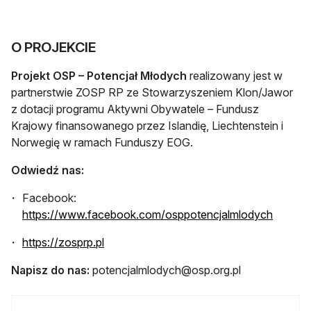
O PROJEKCIE
Projekt OSP – Potencjał Młodych
realizowany jest w
partnerstwie ZOSP RP ze Stowarzyszeniem Klon/Jawor
z dotacji programu Aktywni Obywatele – Fundusz
Krajowy finansowanego przez Islandię, Liechtenstein i
Norwegię w ramach Funduszy EOG.
Odwiedź nas:
Facebook:
otwiera
https://www.facebook.com/osppotencjalmlodych
otwiera się w nowej karcie
https://zosprp.pl
Napisz do nas:
potencjalmlodych@osp.org.pl