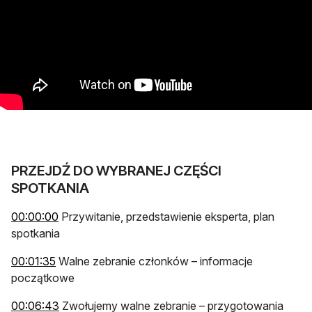
PRZEJDŹ DO WYBRANEJ CZĘŚCI
SPOTKANIA
otwiera się w nowej karcie
00:00:00
Przywitanie, przedstawienie eksperta, plan
spotkania
otwiera się w nowej karcie
00:01:35
Walne zebranie członków – informacje
początkowe
otwiera się w nowej karcie
00:06:43
Zwołujemy walne zebranie – przygotowania