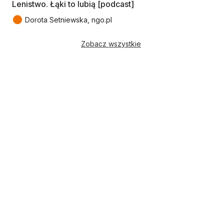
Lenistwo. Łąki to lubią [podcast]
●
Dorota Setniewska, ngo.pl
Zobacz wszystkie