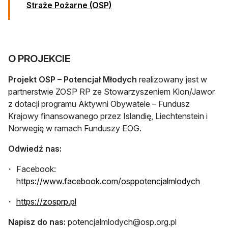
Straże Pożarne (OSP)
O PROJEKCIE
Projekt OSP – Potencjał Młodych
realizowany jest w
partnerstwie ZOSP RP ze Stowarzyszeniem Klon/Jawor
z dotacji programu Aktywni Obywatele – Fundusz
Krajowy finansowanego przez Islandię, Liechtenstein i
Norwegię w ramach Funduszy EOG.
Odwiedź nas:
Facebook:
otwiera
https://www.facebook.com/osppotencjalmlodych
otwiera się w nowej karcie
https://zosprp.pl
Napisz do nas:
potencjalmlodych@osp.org.pl