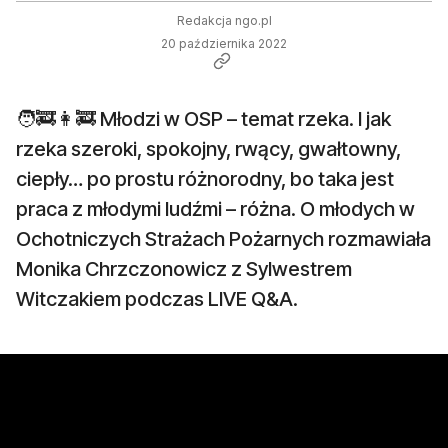
Redakcja ngo.pl
20 października 2022
🧑‍🚒👩‍🚒 Młodzi w OSP – temat rzeka. I jak
rzeka szeroki, spokojny, rwący, gwałtowny,
ciepły… po prostu różnorodny, bo taka jest
praca z młodymi ludźmi – różna. O młodych w
Ochotniczych Strażach Pożarnych rozmawiała
Monika Chrzczonowicz z Sylwestrem
Witczakiem podczas LIVE Q&A.