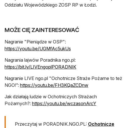
Oddziału Wojewódzkiego ZOSP RP w Łodzi.
MOŻE CIĘ ZAINTERESOWAĆ
Nagranie "Pieniądze w OSP":
otwiera się w nowej karcie
https://youtu.be/UGMfAc5ukUs
Nagrania lajwów Poradnika ngo.pl:
otwiera się w nowej karc
https://bit.ly/LIVEngoplPORADNIK
Nagranie LIVE ngo.pl "Ochotnicze Straże Pożarne to też
otwiera się w nowej
NGO!”:
https://youtu.be/FH3KQaZCDnw
Jak działają ludzie w Ochotniczych Strażach
otwiera się w n
Pożarnych?:
https://youtu.be/wczasonArcY
Przeczytaj w PORADNIK.NGO.PL:
Ochotnicze