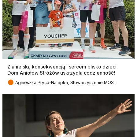
Z anielską konsekwencją i sercem blisko dzieci.
Dom Aniołów Stróżów uskrzydla codzienność!
●
Agnieszka Pryca-Nalepka, Stowarzyszenie MOST