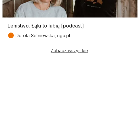
Lenistwo. Łąki to lubią [podcast]
●
Dorota Setniewska, ngo.pl
Zobacz wszystkie