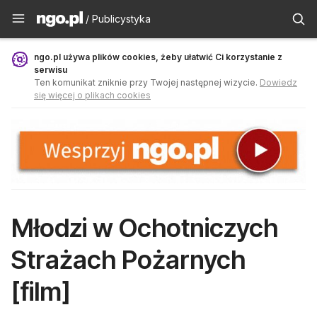
Publicystyka - ngo.pl
/ Publicystyka
ngo.pl używa plików cookies, żeby ułatwić Ci korzystanie z
serwisu
Ten komunikat zniknie przy Twojej następnej wizycie.
Dowiedz
się więcej o plikach cookies
Młodzi w Ochotniczych
Strażach Pożarnych
[film]