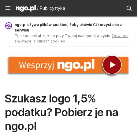
Publicystyka - ngo.pl
/ Publicystyka
ngo.pl używa plików cookies, żeby ułatwić Ci korzystanie z
serwisu
Ten komunikat zniknie przy Twojej następnej wizycie.
Dowiedz
się więcej o plikach cookies
Szukasz logo 1,5%
podatku? Pobierz je na
ngo.pl