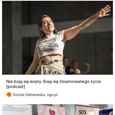
Nie boję się wojny. Boję się zmarnowanego życia
[podcast]
●
Dorota Setniewska, ngo.pl