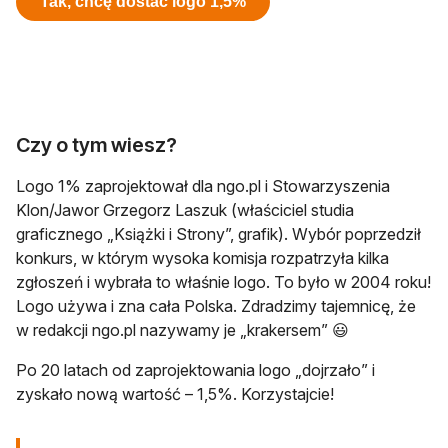
Tak, chcę dostać logo 1,5%
Czy o tym wiesz?
Logo 1% zaprojektował dla ngo.pl i Stowarzyszenia
Klon/Jawor Grzegorz Laszuk (właściciel studia
graficznego „Książki i Strony”, grafik). Wybór poprzedził
konkurs, w którym wysoka komisja rozpatrzyła kilka
zgłoszeń i wybrała to właśnie logo. To było w 2004 roku!
Logo używa i zna cała Polska. Zdradzimy tajemnicę, że
w redakcji ngo.pl nazywamy je „krakersem” 😃
Po 20 latach od zaprojektowania logo „dojrzało” i
zyskało nową wartość – 1,5%. Korzystajcie!