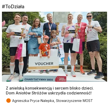
#ToDziała
Z anielską konsekwencją i sercem blisko dzieci.
Dom Aniołów Stróżów uskrzydla codzienność!
●
Agnieszka Pryca-Nalepka, Stowarzyszenie MOST