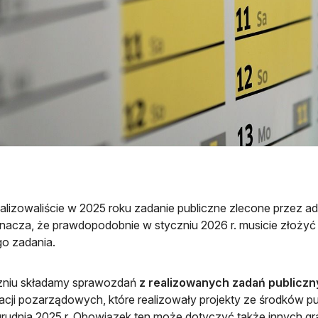
alizowaliście w 2025 roku zadanie publiczne zlecone przez ad
nacza, że prawdopodobnie w styczniu 2026 r. musicie złoż
go zadania.
zniu składamy sprawozdań
z realizowanych zadań publicz
acji pozarządowych, które realizowały projekty ze środków 
rudnia 2025 r. Obowiązek ten może dotyczyć także innych gr