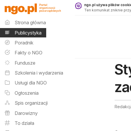
Publicystyka - ngo.pl
ngo.pl używa plików cookie
Portal
organizacji
Ten komunikat zniknie przy
pozarządowych
Menu główne
Strona główna
Publicystyka
Poradnik
Fakty o NGO
Fundusze
St
Szkolenia i wydarzenia
za
Usługi dla NGO
Ogłoszenia
Spis organizacji
Redakcj
Darowizny
To działa