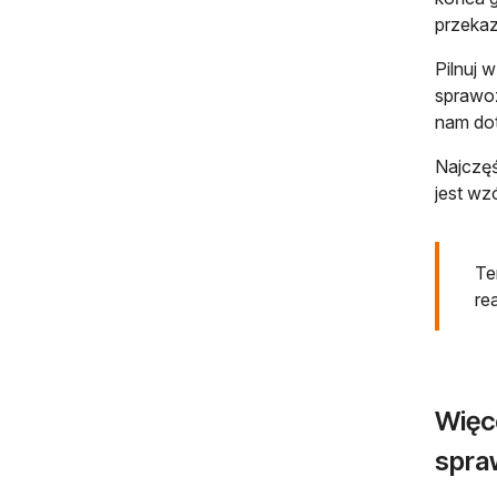
przekaz
Pilnuj 
sprawoz
nam dot
Najczęś
jest wz
Te
re
Więc
spra