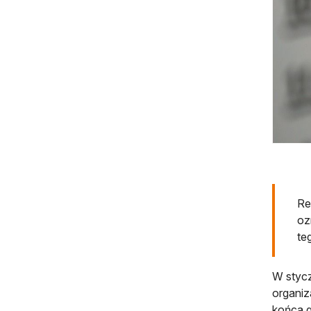
Re
oz
te
W styc
organiz
końca g