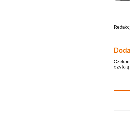
Redakcj
Dodaj
Czekamy
czytają 