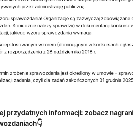
ywanych przez administrację publiczną.
wzoru sprawozdania! Organizacje są zazwyczaj zobowiązane
dań. Koniecznie należy sprawdzić w dokumentacji konkursowej l
acji, jakiego wzoru sprawozdania wymaga.
ciej stosowanym wzorem (dominującym w konkursach ogłasza
otwiera się w now
ór z
rozporządzenia z 28 października 2018 r.
rmin złożenia sprawozdania jest określony w umowie – sprawd
alizacji zadania, czyli dla zadań zakończonych 31 grudnia 2025
ej przydatnych informacji: zobacz nagran
wozdaniach👇