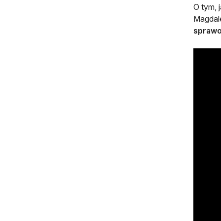
O tym, 
Magdale
sprawoz