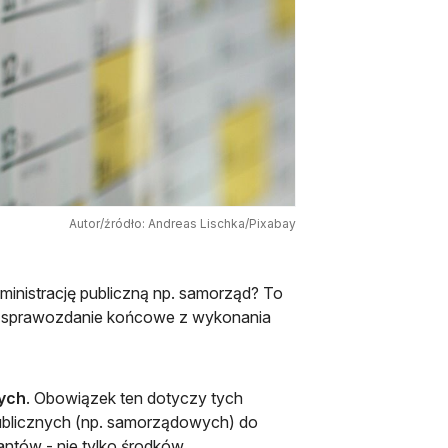
Autor/źródło: Andreas Lischka/Pixabay
ministrację publiczną np. samorząd? To
yć sprawozdanie końcowe z wykonania
nych
. Obowiązek ten dotyczy tych
publicznych (np. samorządowych) do
antów - nie tylko środków