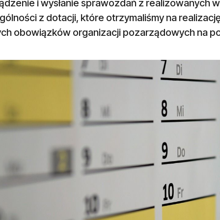
ądzenie i wysłanie sprawozdań z realizowanych w 
ólności z dotacji, które otrzymaliśmy na realizacj
ch obowiązków organizacji pozarządowych na po