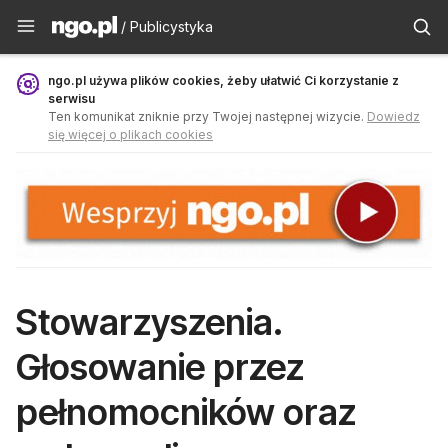
Publicystyka - ngo.pl
/ Publicystyka
ngo.pl używa plików cookies, żeby ułatwić Ci korzystanie z
serwisu
Ten komunikat zniknie przy Twojej następnej wizycie.
Dowiedz
się więcej o plikach cookies
Stowarzyszenia.
Głosowanie przez
pełnomocników oraz