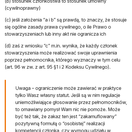
(b) stosunek członkostwa to stosunek umowny
(cywilnoprawny)
(c) jeśli założenia “a i b” są prawdą, to znaczy, że stosuje
się ogólne zasady prawa cywilnego, o ile Prawo o
stowarzyszeniach lub inny akt nie ogranicza ich
(d) zaś z wniosku “c” m.in. wynika, że każdy członek
stowarzyszenia może realizować swoje uprawnienia
poprzez pełnomocnika, którego wyznaczy w tym celu
(art. 96 w zw. z art. 95 §1 i 2 Kodeksu Cywilnego).
Uwaga – ograniczenie może zawierać w praktyce
tylko Wasz własny statut. Jeśli są w nim regulacje
uniemożliwiające głosowanie przez pełnomocników,
to omawiany pomysł Wam nic nie pomoże. Może
być też tak, że zakaz ten jest “zakamuflowany”
pozytywną formułą o “osobistej” realizacji
kompetencji członka, czy wymogu udziału w