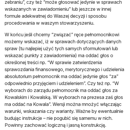
zebraniu”, czy też “może głosować jedynie w sprawach
wskazanych w zawiadomieniu” lub jeszcze w innej
formule adekwatnej do Waszej decyzji i sposobu
procedowania w waszym stowarzyszeniu.
W końcu jeśli chcemy “związać” ręce pełnomocnikowi
możemy wskazać, iż w sprawach dotyczących danych
spraw (tu najlepiej użyć tych samych sformułowań lub
wskazać punkty z zawiadomienia) ma oddać głos o
określonej treści np. “W sprawie zatwierdzenia
sprawozdania finansowego, merytorycznego i udzielenia
absolutorium pełnomocnik ma oddać jedynie głos “za”
odpowiednio przyjęciem i udzieleniem”. Czy też np. “W
wyborach do zarządu pełnomocnik ma oddać głos za
Kowalskim i Kowalską. W wyborach na prezesa zaś głos
ma oddać na Kowala”. Wersji można mnożyć włączając
warunki, wskazania czy warianty. Ważne by ewentualnie
budując instrukcje – nie pogubić się samemu w nich.
Powinny zachować logiczną i jasną konstrukcję.