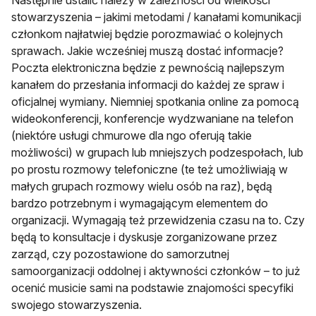
Następnie ustalić należy w zależności od wielkości
stowarzyszenia – jakimi metodami / kanałami komunikacji
członkom najłatwiej będzie porozmawiać o kolejnych
sprawach. Jakie wcześniej muszą dostać informacje?
Poczta elektroniczna będzie z pewnością najlepszym
kanałem do przesłania informacji do każdej ze spraw i
oficjalnej wymiany. Niemniej spotkania online za pomocą
wideokonferencji, konferencje wydzwaniane na telefon
(niektóre usługi chmurowe dla ngo oferują takie
możliwości) w grupach lub mniejszych podzespołach, lub
po prostu rozmowy telefoniczne (te też umożliwiają w
małych grupach rozmowy wielu osób na raz), będą
bardzo potrzebnym i wymagającym elementem do
organizacji. Wymagają też przewidzenia czasu na to. Czy
będą to konsultacje i dyskusje zorganizowane przez
zarząd, czy pozostawione do samorzutnej
samoorganizacji oddolnej i aktywności członków – to już
ocenić musicie sami na podstawie znajomości specyfiki
swojego stowarzyszenia.