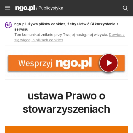
Publicystyka - ngo.pl
/ Publicystyka
ngo.pl używa plików cookies, żeby ułatwić Ci korzystanie z
serwisu
Ten komunikat zniknie przy Twojej następnej wizycie.
Dowiedz
się więcej o plikach cookies
ustawa Prawo o
stowarzyszeniach