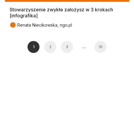
Stowarzyszenie zwykłe założysz w 3 krokach
[infografika]
●
Renata Niecikowska, ngo.pl
…
1
2
3
10