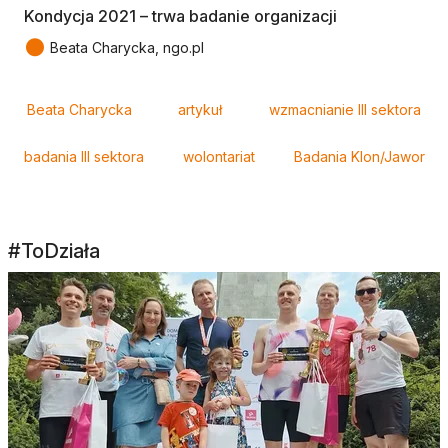
Kondycja 2021 – trwa badanie organizacji
●
Beata Charycka, ngo.pl
Tagi
Beata Charycka
artykuł
wzmacnianie III sektora
badania III sektora
wolontariat
Badania Klon/Jawor
#ToDziała