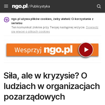
Publicystyka - ngo.pl
/ Publicystyka
ngo.pl używa plików cookies, żeby ułatwić Ci korzystanie z
serwisu
Ten komunikat zniknie przy Twojej następnej wizycie.
Dowiedz
się więcej o plikach cookies
Siła, ale w kryzysie? O
ludziach w organizacjach
pozarządowych