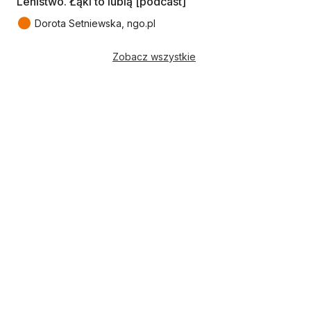
Lenistwo. Łąki to lubią [podcast]
●
Dorota Setniewska, ngo.pl
Zobacz wszystkie