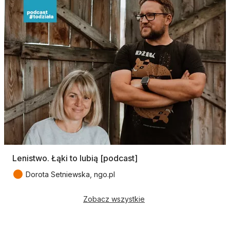
Lenistwo. Łąki to lubią [podcast]
●
Dorota Setniewska, ngo.pl
Zobacz wszystkie