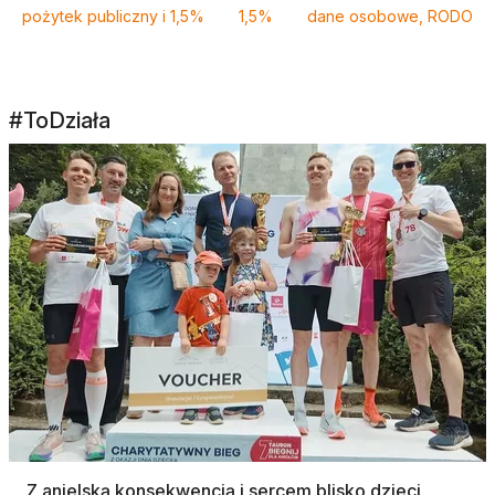
pożytek publiczny i 1,5%
1,5%
dane osobowe, RODO
#ToDziała
Z anielską konsekwencją i sercem blisko dzieci.