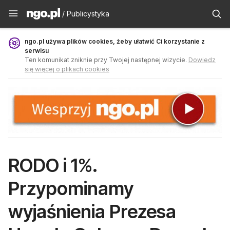
Publicystyka - ngo.pl
/ Publicystyka
ngo.pl używa plików cookies, żeby ułatwić Ci korzystanie z
serwisu
Ten komunikat zniknie przy Twojej następnej wizycie.
Dowiedz
się więcej o plikach cookies
RODO i 1%.
Przypominamy
wyjaśnienia Prezesa