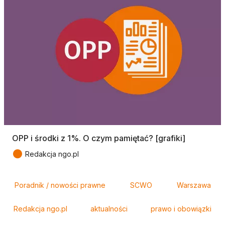
OPP i środki z 1%. O czym pamiętać? [grafiki]
●
Redakcja ngo.pl
Tagi
Poradnik / nowości prawne
SCWO
Warszawa
Redakcja ngo.pl
aktualności
prawo i obowiązki