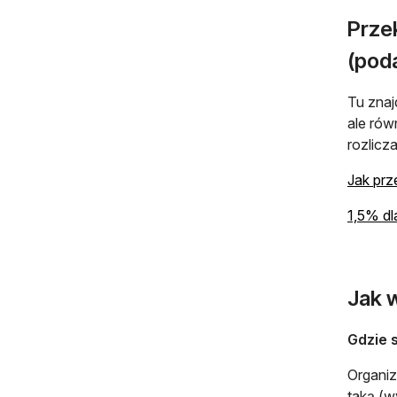
Prze
(poda
Tu znaj
ale rów
rozlicz
Jak prz
1,5% dl
Jak 
Gdzie 
Organiz
taką (w