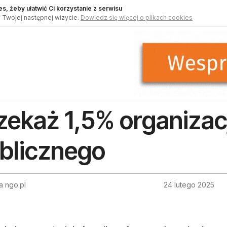
s, żeby ułatwić Ci korzystanie z serwisu
 Twojej następnej wizycie.
Dowiedz się więcej o plikach cookies
zekaż 1,5% organizac
blicznego
a ngo.pl
24 lutego 2025