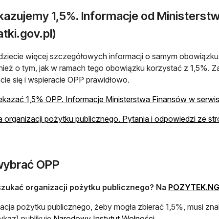
kazujemy 1,5%. Informacje od Ministerst
tki.gov.pl)
dziecie więcej szczegółowych informacji o samym obowiązku 
nież o tym, jak w ramach tego obowiązku korzystać z 1,5%. Zajrz
acie się i wspieracie OPP prawidłowo.
ekazać 1,5% OPP. Informacje Ministerstwa Finansów w serwisi
a organizacji pożytku publicznego. Pytania i odpowiedzi ze str
wybrać OPP
szukać organizacji pożytku publicznego? Na
POZYTEK.NG
acja pożytku publicznego, żeby mogła zbierać 1,5%, musi znale
otwiera się w nowe
ykaz) publikuje
Narodowy Instytut Wolności
.