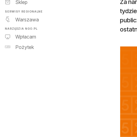
Za na
Sklep
tydzi
SERWISY REGIONALNE
Warszawa
publi
ostatn
NARZĘDZIA NGO.PL
Wpłacam
Pożytek