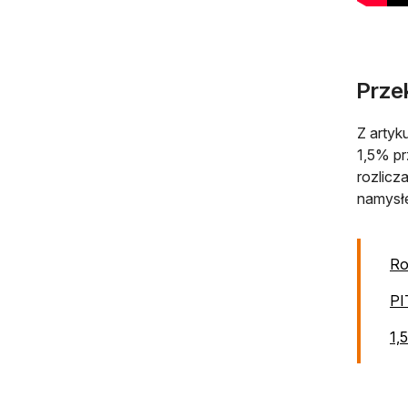
Prze
Z artyk
1,5% pr
rozlicz
namysłe
Ro
PI
1,