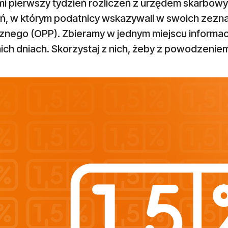
mi pierwszy tydzień rozliczeń z urzędem skarbowy
eń, w którym podatnicy wskazywali w swoich zezna
cznego (OPP). Zbieramy w jednym miejscu informac
ich dniach. Skorzystaj z nich, żeby z powodzenie