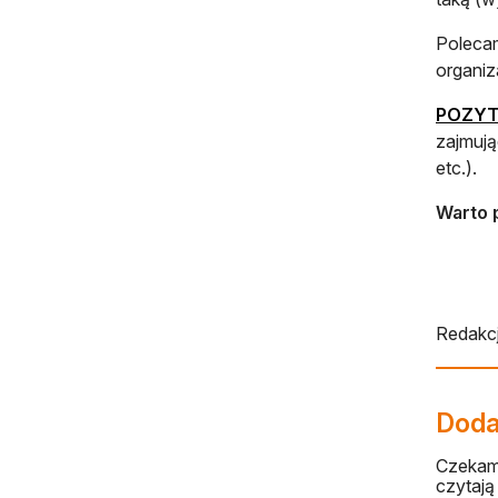
Polecam
organiz
POZYT
zajmują
etc.).
Warto 
Redakcj
Dodaj
Czekamy
czytają 