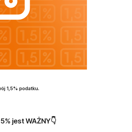
wój 1,5% podatku.
,5% jest WAŻNY👇