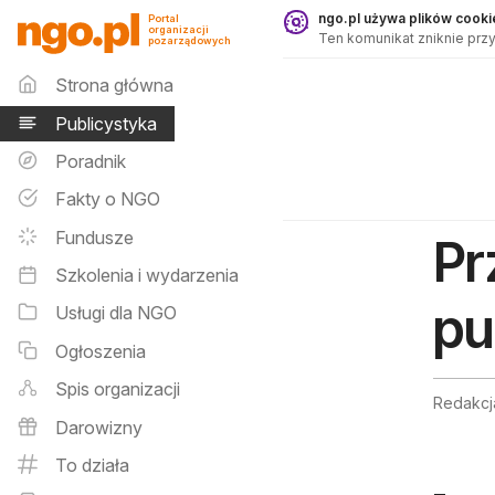
Publicystyka - ngo.pl
ngo.pl używa plików cookie
Portal
organizacji
Ten komunikat zniknie przy
pozarządowych
Menu główne
Strona główna
Publicystyka
Poradnik
Fakty o NGO
Fundusze
Pr
Szkolenia i wydarzenia
pu
Usługi dla NGO
Ogłoszenia
Spis organizacji
Redakcj
Darowizny
To działa