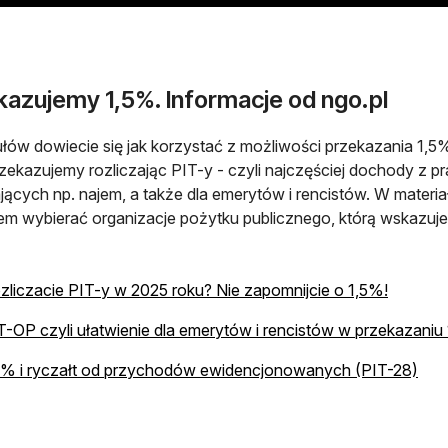
kazujemy 1,5%. Informacje od ngo.pl
ułów dowiecie się jak korzystać z możliwości przekazania 1,5
zekazujemy rozliczając PIT-y - czyli najczęściej dochody z pr
ających np. najem, a także dla emerytów i rencistów. W mater
m wybierać organizacje pożytku publicznego, którą wskazujem
zliczacie PIT-y w 2025 roku? Nie zapomnijcie o 1,5%!
T-OP czyli ułatwienie dla emerytów i rencistów w przekazaniu
5% i ryczałt od przychodów ewidencjonowanych (PIT-28)