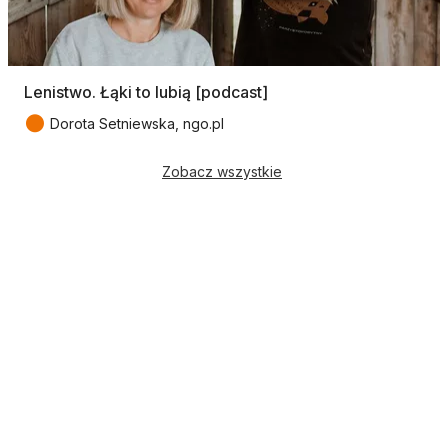
Lenistwo. Łąki to lubią [podcast]
●
Dorota Setniewska, ngo.pl
Zobacz wszystkie