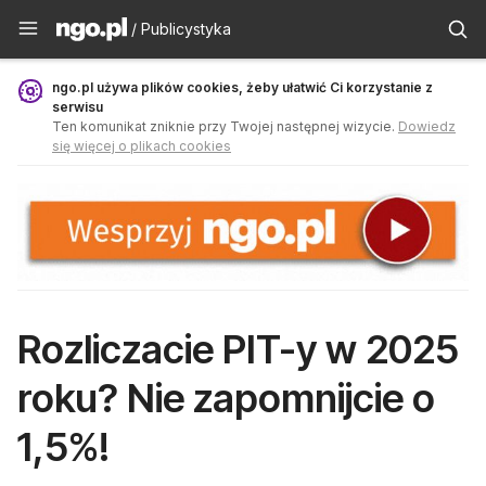
Publicystyka - ngo.pl
/ Publicystyka
ngo.pl używa plików cookies, żeby ułatwić Ci korzystanie z
serwisu
Ten komunikat zniknie przy Twojej następnej wizycie.
Dowiedz
się więcej o plikach cookies
Rozliczacie PIT-y w 2025
roku? Nie zapomnijcie o
1,5%!