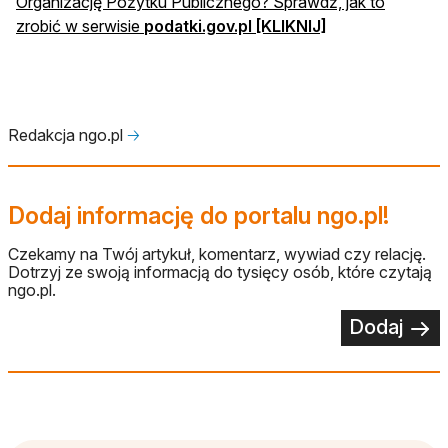
Organizację Pożytku Publicznego? Sprawdź, jak to
otwiera się w no
zrobić w serwisie
podatki.gov.pl
[KLIKNIJ]
Redakcja ngo.pl
🡢
Dodaj informację do portalu ngo.pl!
Czekamy na Twój artykuł, komentarz, wywiad czy relację.
Dotrzyj ze swoją informacją do tysięcy osób, które czytają
ngo.pl.
Dodaj