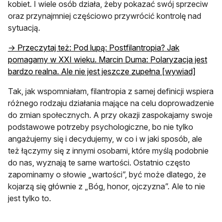
kobiet. I wiele osób działa, żeby pokazać swój sprzeciw
oraz przynajmniej częściowo przywrócić kontrolę nad
sytuacją.
→ Przeczytaj też: Pod lupą: Postfilantropia? Jak
pomagamy w XXI wieku. Marcin Duma: Polaryzacja jest
bardzo realna. Ale nie jest jeszcze zupełna [wywiad]
Tak, jak wspomniałam, filantropia z samej definicji wspiera
różnego rodzaju działania mające na celu doprowadzenie
do zmian społecznych. A przy okazji zaspokajamy swoje
podstawowe potrzeby psychologiczne, bo nie tylko
angażujemy się i decydujemy, w co i w jaki sposób, ale
też łączymy się z innymi osobami, które myślą podobnie
do nas, wyznają te same wartości. Ostatnio często
zapominamy o słowie „wartości”, być może dlatego, że
kojarzą się głównie z „Bóg, honor, ojczyzna”. Ale to nie
jest tylko to.