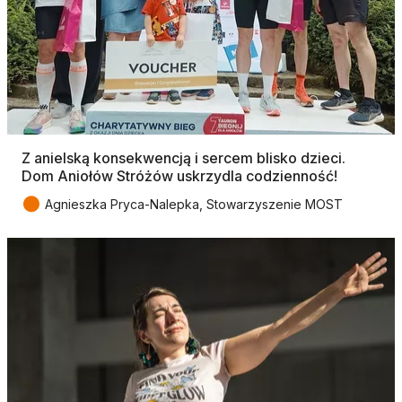
Z anielską konsekwencją i sercem blisko dzieci.
Dom Aniołów Stróżów uskrzydla codzienność!
●
Agnieszka Pryca-Nalepka, Stowarzyszenie MOST