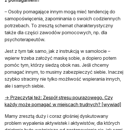
– Osoby pomagające innym mogą mieć tendencję do
samopoświęcenia, zapominania o swoich codziennych
potrzebach. To zresztą schemat charakterystyczny
także dla części zawodów pomocowych, np. dla
psychoterapeutów.
Jest z tym tak samo, jak z instrukcją w samolocie –
wpierw trzeba założyć maskę sobie, a dopiero potem
pomóc tym, którzy siedzą obok nas. Jeśli chcemy
pomagać innym, to musimy zabezpieczyć siebie. Inaczej
szybko stracimy nie tylko możliwość wspierania innych,
ale i samych siebie.
→ Przeczytaj też: Zespół stresu pourazowego. Czy
każdy może pomagać w miejscach trudnych? [wywiad]
Mamy zresztą duży i coraz głośniej dyskutowany
problem wypalenia aktywistek i aktywistów, dla których
działanie było ważniejsze od zastanowienia się, jak sami