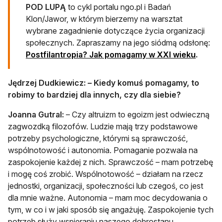
POD LUPĄ
to cykl portalu ngo.pl i Badań
Klon/Jawor, w którym bierzemy na warsztat
wybrane zagadnienie dotyczące życia organizacji
społecznych. Zapraszamy na jego siódmą odsłonę:
Postfilantropia? Jak pomagamy w XXI wieku
.
Jędrzej Dudkiewicz: – Kiedy komuś pomagamy, to
robimy to bardziej dla innych, czy dla siebie?
Joanna Gutral:
– Czy altruizm to egoizm jest odwieczną
zagwozdką filozofów. Ludzie mają trzy podstawowe
potrzeby psychologiczne, którymi są sprawczość,
wspólnotowość i autonomia. Pomaganie pozwala na
zaspokojenie każdej z nich. Sprawczość – mam potrzebę
i mogę coś zrobić. Wspólnotowość – działam na rzecz
jednostki, organizacji, społeczności lub czegoś, co jest
dla mnie ważne. Autonomia – mam moc decydowania o
tym, w co i w jaki sposób się angażuję. Zaspokojenie tych
potrzeb służy wspieraniu naszego dobrostanu.