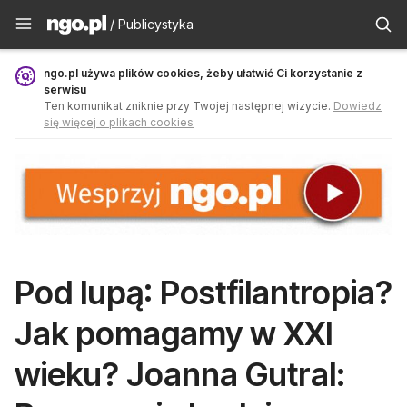
Publicystyka - ngo.pl
/ Publicystyka
ngo.pl używa plików cookies, żeby ułatwić Ci korzystanie z
serwisu
Ten komunikat zniknie przy Twojej następnej wizycie.
Dowiedz
się więcej o plikach cookies
Pod lupą: Postfilantropia?
Jak pomagamy w XXI
wieku? Joanna Gutral: