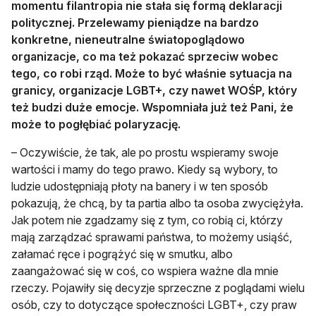
momentu filantropia nie stała się formą deklaracji
politycznej. Przelewamy pieniądze na bardzo
konkretne, nieneutralne światopoglądowo
organizacje, co ma też pokazać sprzeciw wobec
tego, co robi rząd. Może to być właśnie sytuacja na
granicy, organizacje LGBT+, czy nawet WOŚP, który
też budzi duże emocje. Wspomniała już też Pani, że
może to pogłębiać polaryzację.
– Oczywiście, że tak, ale po prostu wspieramy swoje
wartości i mamy do tego prawo. Kiedy są wybory, to
ludzie udostępniają płoty na banery i w ten sposób
pokazują, że chcą, by ta partia albo ta osoba zwyciężyła.
Jak potem nie zgadzamy się z tym, co robią ci, którzy
mają zarządzać sprawami państwa, to możemy usiąść,
załamać ręce i pogrążyć się w smutku, albo
zaangażować się w coś, co wspiera ważne dla mnie
rzeczy. Pojawiły się decyzje sprzeczne z poglądami wielu
osób, czy to dotyczące społeczności LGBT+, czy praw