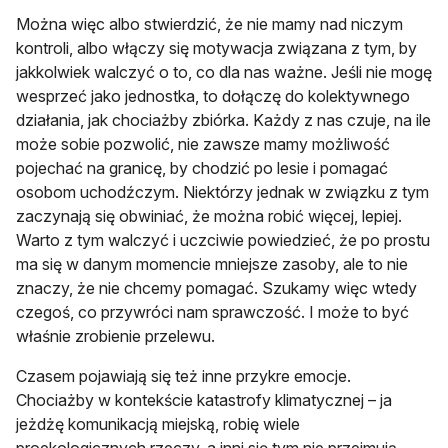
Można więc albo stwierdzić, że nie mamy nad niczym
kontroli, albo włączy się motywacja związana z tym, by
jakkolwiek walczyć o to, co dla nas ważne. Jeśli nie mogę
wesprzeć jako jednostka, to dołączę do kolektywnego
działania, jak chociażby zbiórka. Każdy z nas czuje, na ile
może sobie pozwolić, nie zawsze mamy możliwość
pojechać na granicę, by chodzić po lesie i pomagać
osobom uchodźczym. Niektórzy jednak w związku z tym
zaczynają się obwiniać, że można robić więcej, lepiej.
Warto z tym walczyć i uczciwie powiedzieć, że po prostu
ma się w danym momencie mniejsze zasoby, ale to nie
znaczy, że nie chcemy pomagać. Szukamy więc wtedy
czegoś, co przywróci nam sprawczość. I może to być
właśnie zrobienie przelewu.
Czasem pojawiają się też inne przykre emocje.
Chociażby w kontekście katastrofy klimatycznej – ja
jeżdżę komunikacją miejską, robię wiele
proekologicznych rzeczy, a inni się tym nie przejmują,