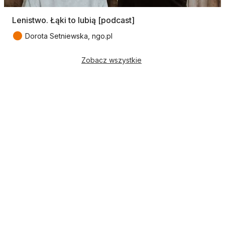
Lenistwo. Łąki to lubią [podcast]
●
Dorota Setniewska, ngo.pl
Zobacz wszystkie