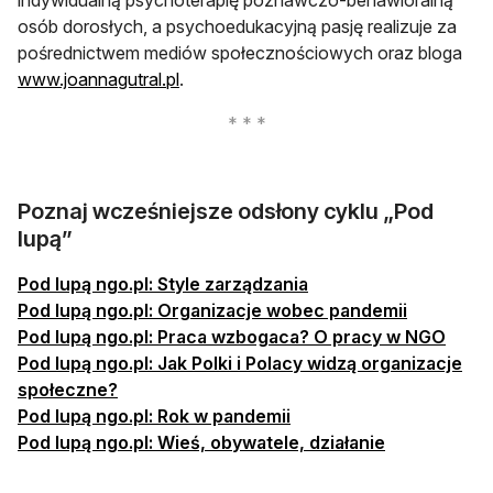
osób dorosłych, a psychoedukacyjną pasję realizuje za
pośrednictwem mediów społecznościowych oraz bloga
otwiera się w nowej karcie
www.joannagutral.pl
.
Poznaj wcześniejsze odsłony cyklu „Pod
lupą”
Pod lupą ngo.pl: Style zarządzania
Pod lupą ngo.pl: Organizacje wobec pandemii
Pod lupą ngo.pl: Praca wzbogaca? O pracy w NGO
Pod lupą ngo.pl: Jak Polki i Polacy widzą organizacje
społeczne?
Pod lupą ngo.pl: Rok w pandemii
Pod lupą ngo.pl: Wieś, obywatele, działanie